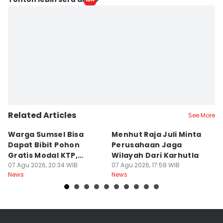
Rangga Erfizal
Editor
Yogie Fadila
Related Articles
See More
Warga Sumsel Bisa
Menhut Raja Juli Minta
M
Dapat Bibit Pohon
Perusahaan Jaga
T
Gratis Modal KTP,
Wilayah Dari Karhutla
K
Menhut Beberkan
07 Agu 2026, 20:34 WIB
07 Agu 2026, 17:58 WIB
07
News
News
Ne
Caranya