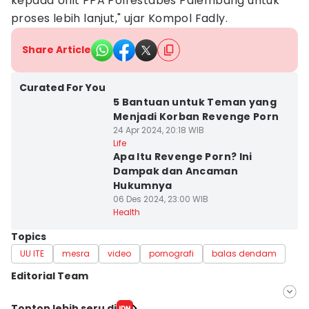
kepada Unit PPA Polrestabes Palembang untuk
proses lebih lanjut," ujar Kompol Fadly.
Share Article
Curated For You
5 Bantuan untuk Teman yang
Menjadi Korban Revenge Porn
24 Apr 2024, 20:18 WIB
Life
Apa Itu Revenge Porn? Ini
Dampak dan Ancaman
Hukumnya
06 Des 2024, 23:00 WIB
Health
Topics
UU ITE
mesra
video
pornografi
balas dendam
Editorial Team
Editor
Tonton lebih seru di