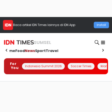
Baca artikel
IDN Times
lainnya di IDN App
Install
SUMSEL
Home
Food
News
Sport
Travel
For
Indonesia Summit 2026
Soccer Times
Iklanin 
You