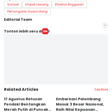
Sumsel
Empat Lawang
Efisiensi Anggaran
Pemungutan Suara Ulang
Editorial Team
Editor
Tonton lebih seru di
Hafidz Trijatnika
Editor
Rangga Erfizal
Related Articles
See More
17 Agustus Ratusan
Embarkasi Palembang
K
Pendaki Bentangkan
Masuk 3 Besar Nasional,
B
Merah Putih di Puncak
Raih Nilai Kepuasan
M