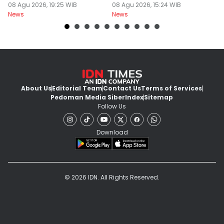
Dempo
08 Agu 2026, 19:25 WIB
86,65
08 Agu 2026, 15:24 WIB
08
News
News
Ne
About Us
Editorial Team
Contact Us
Terms of Services
Pedoman Media Siber
Index
Sitemap
Follow Us
Download
© 2026 IDN. All Rights Reserved.