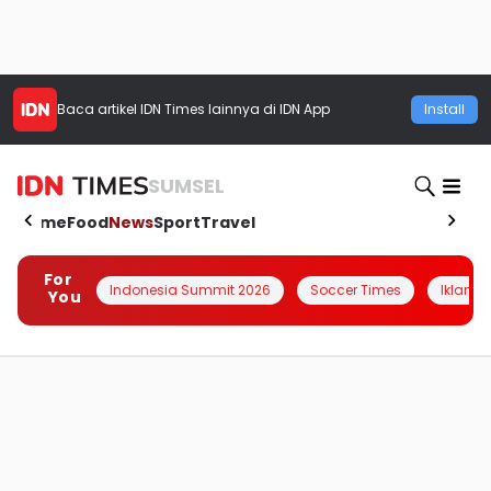
Baca artikel
IDN Times
lainnya di IDN App
Install
SUMSEL
Home
Food
News
Sport
Travel
For
Indonesia Summit 2026
Soccer Times
Iklanin 
You