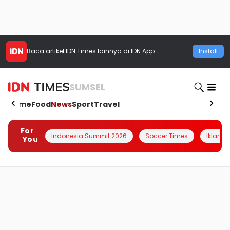
Baca artikel
IDN Times
lainnya di IDN App
Install
SUMSEL
Home
Food
News
Sport
Travel
For
Indonesia Summit 2026
Soccer Times
Iklanin 
You