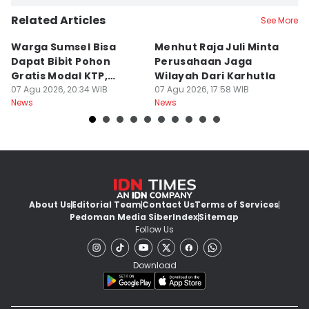
Related Articles
See More
Warga Sumsel Bisa
Menhut Raja Juli Minta
M
Dapat Bibit Pohon
Perusahaan Jaga
T
Gratis Modal KTP,
Wilayah Dari Karhutla
K
Menhut Beberkan
07 Agu 2026, 20:34 WIB
07 Agu 2026, 17:58 WIB
07
News
News
Ne
Caranya
About Us
Editorial Team
Contact Us
Terms of Services
Pedoman Media Siber
Index
Sitemap
Follow Us
Download