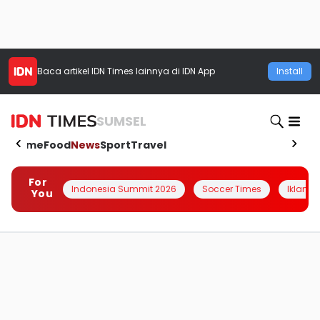
Baca artikel
IDN Times
lainnya di IDN App
Install
SUMSEL
Home
Food
News
Sport
Travel
For
Indonesia Summit 2026
Soccer Times
Iklanin 
You