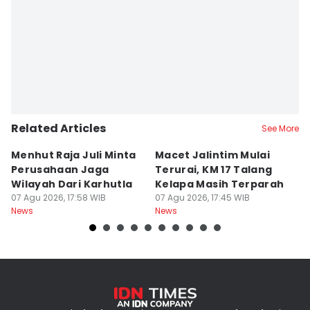
Related Articles
See More
Menhut Raja Juli Minta
Macet Jalintim Mulai
P
Perusahaan Jaga
Terurai, KM 17 Talang
L
Wilayah Dari Karhutla
Kelapa Masih Terparah
A
07 Agu 2026, 17:58 WIB
07 Agu 2026, 17:45 WIB
Ak
07
News
News
Ne