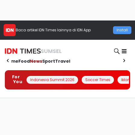
Baca artikel
IDN Times
lainnya di IDN App
Install
SUMSEL
Home
Food
News
Sport
Travel
For
Indonesia Summit 2026
Soccer Times
Iklanin 
You