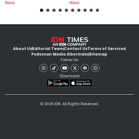
News
News
Ne
About Us
Editorial Team
Contact Us
Terms of Services
Pedoman Media Siber
Index
Sitemap
Follow Us
Download
© 2026 IDN. All Rights Reserved.