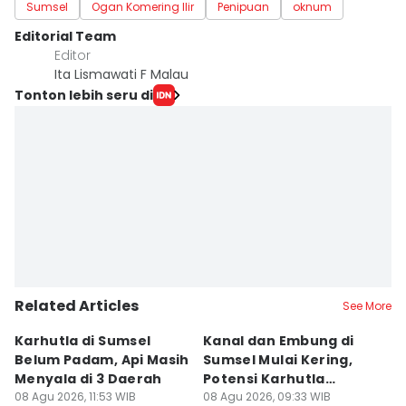
Sumsel
Ogan Komering Ilir
Penipuan
oknum
Editorial Team
Editor
Ita Lismawati F Malau
Tonton lebih seru di
Related Articles
See More
Karhutla di Sumsel
Kanal dan Embung di
D
Belum Padam, Api Masih
Sumsel Mulai Kering,
Ni
Menyala di 3 Daerah
Potensi Karhutla
Di
08 Agu 2026, 11:53 WIB
Meningkat
08 Agu 2026, 09:33 WIB
W
08