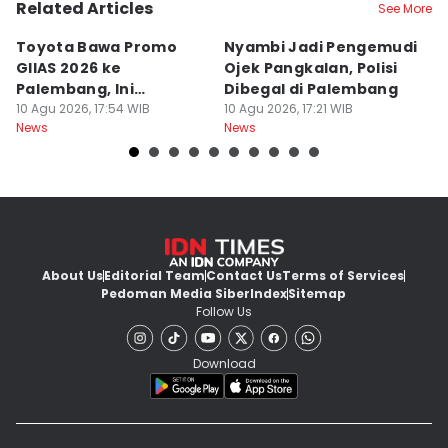
Related Articles
See More
Toyota Bawa Promo
Nyambi Jadi Pengemudi
H
GIIAS 2026 ke
Ojek Pangkalan, Polisi
B
Palembang, Ini
Dibegal di Palembang
Ri
Penawaran
10 Agu 2026, 17:54 WIB
10 Agu 2026, 17:21 WIB
P
10
News
News
Ne
Menariknya!
About Us
Editorial Team
Contact Us
Terms of Services
Pedoman Media Siber
Index
Sitemap
Follow Us
Download