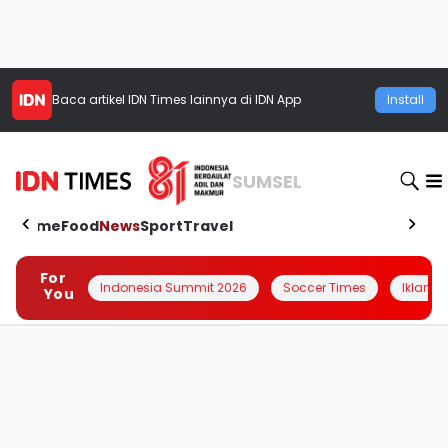
Baca artikel
IDN Times
lainnya di IDN App
Install
SUMSEL
Home
Food
News
Sport
Travel
For
Indonesia Summit 2026
Soccer Times
Iklanin 
You