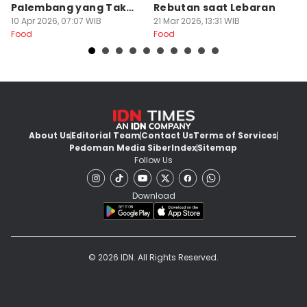
Palembang yang Tak
Rebutan saat Lebaran
O
Kalah Enak
10 Apr 2026, 07:07 WIB
21 Mar 2026, 13:31 WIB
L
20
Food
Food
Fo
About Us
Editorial Team
Contact Us
Terms of Services
Pedoman Media Siber
Index
Sitemap
Follow Us
Download
© 2026 IDN. All Rights Reserved.