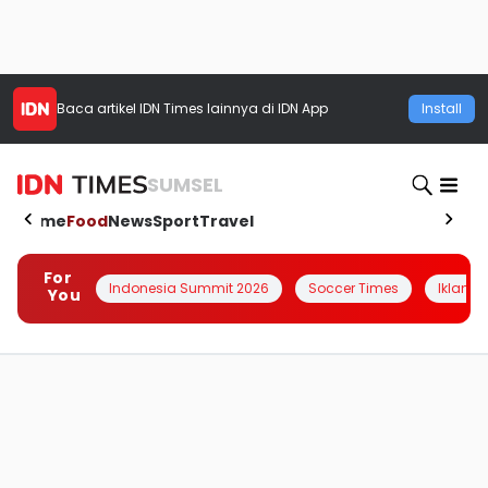
Baca artikel
IDN Times
lainnya di IDN App
Install
SUMSEL
Home
Food
News
Sport
Travel
For
Indonesia Summit 2026
Soccer Times
Iklanin 
You