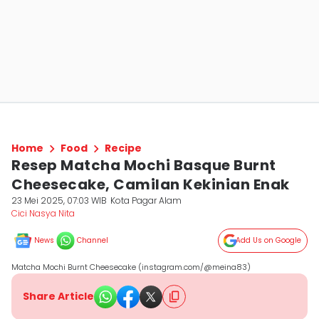
Home
Food
Recipe
Resep Matcha Mochi Basque Burnt
Cheesecake, Camilan Kekinian Enak
23 Mei 2025, 07:03 WIB
Kota Pagar Alam
Cici Nasya Nita
News
Channel
Add Us on Google
Matcha Mochi Burnt Cheesecake (instagram.com/@meina83)
Share Article