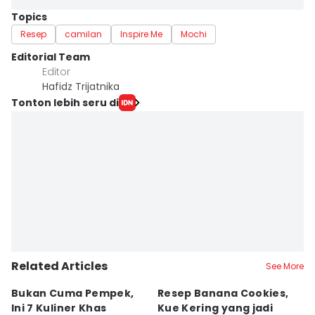
Topics
Resep
camilan
Inspire Me
Mochi
Editorial Team
Editor
Hafidz Trijatnika
Tonton lebih seru di
Related Articles
See More
Bukan Cuma Pempek,
Resep Banana Cookies,
T
Ini 7 Kuliner Khas
Kue Kering yang jadi
K