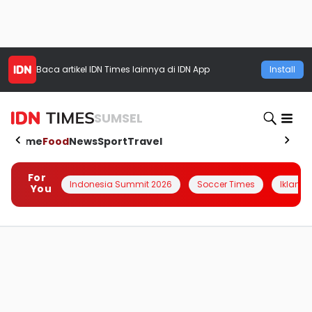
Baca artikel
IDN Times
lainnya di IDN App
Install
SUMSEL
Home
Food
News
Sport
Travel
For
Indonesia Summit 2026
Soccer Times
Iklanin 
You