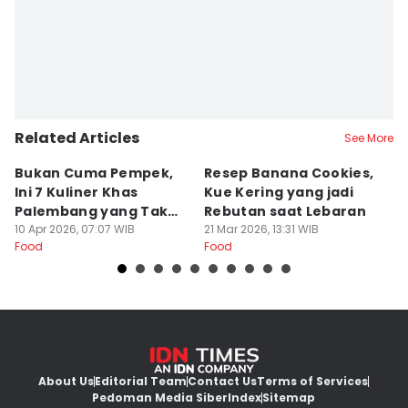
Related Articles
See More
Bukan Cuma Pempek,
Resep Banana Cookies,
T
Ini 7 Kuliner Khas
Kue Kering yang jadi
K
Palembang yang Tak
Rebutan saat Lebaran
O
Kalah Enak
10 Apr 2026, 07:07 WIB
21 Mar 2026, 13:31 WIB
L
20
Food
Food
Fo
About Us
Editorial Team
Contact Us
Terms of Services
Pedoman Media Siber
Index
Sitemap