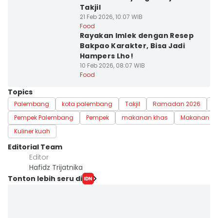
Takjil
21 Feb 2026, 10:07 WIB
Food
Rayakan Imlek dengan Resep
Bakpao Karakter, Bisa Jadi
Hampers Lho!
10 Feb 2026, 08:07 WIB
Food
Topics
Palembang
kota palembang
Takjil
Ramadan 2026
R
Pempek Palembang
Pempek
makanan khas
Makanan be
Kuliner kuah
Editorial Team
Editor
Hafidz Trijatnika
Tonton lebih seru di