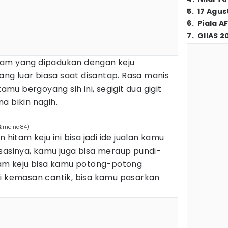
5
.
17 Agus
6
.
Piala A
7
.
GIIAS 2
tam yang dipadukan dengan keju
g luar biasa saat disantap. Rasa manis
kamu bergoyang sih ini, segigit dua gigit
a bikin nagih.
/@meina84)
 hitam keju ini bisa jadi ide jualan kamu
sasinya, kamu juga bisa meraup pundi-
itam keju bisa kamu potong-potong
ri kemasan cantik, bisa kamu pasarkan