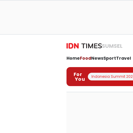
SUMSEL
Home
Food
News
Sport
Travel
For
Indonesia Summit 202
You