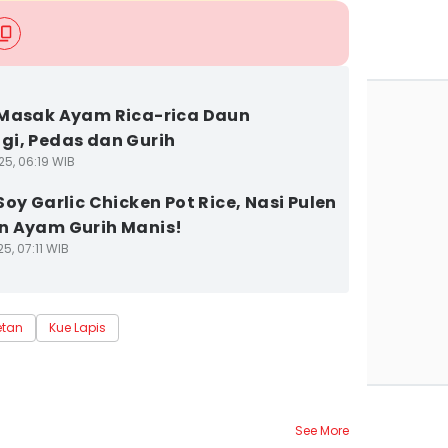
Masak Ayam Rica-rica Daun
i, Pedas dan Gurih
25, 06:19 WIB
Soy Garlic Chicken Pot Rice, Nasi Pulen
 Ayam Gurih Manis!
5, 07:11 WIB
etan
Kue Lapis
See More