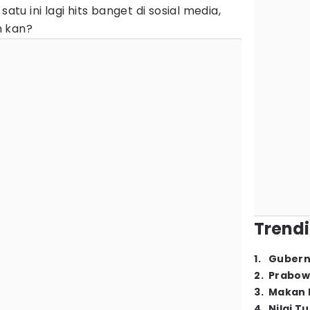
satu ini lagi hits banget di sosial media,
n kan?
Trendi
1
.
Gubern
2
.
Prabow
3
.
Makan B
4
.
Nilai T