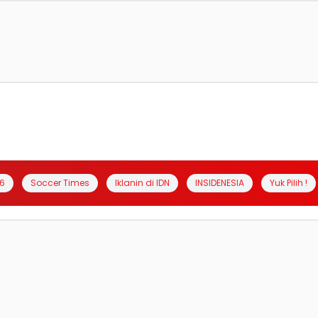
6
Soccer Times
Iklanin di IDN
INSIDENESIA
Yuk Pilih !