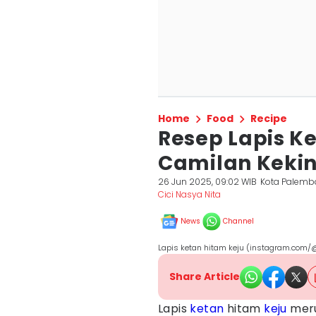
Home
Food
Recipe
Resep Lapis K
Camilan Kekin
26 Jun 2025, 09:02 WIB
Kota Palem
Cici Nasya Nita
News
Channel
Lapis ketan hitam keju (instagram.com
Share Article
Lapis
ketan
hitam
keju
meru