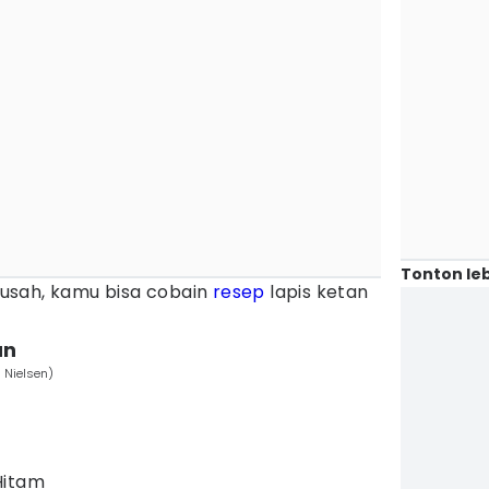
Tonton leb
 susah, kamu bisa cobain
resep
lapis ketan
an
 Nielsen)
Hitam