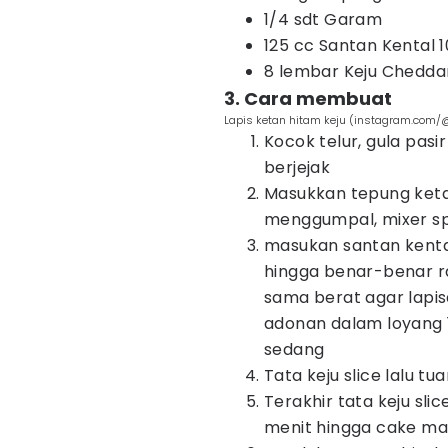
1/4 sdt Garam
125 cc Santan Kental 1
8 lembar Keju Cheddar
3. Cara membuat
Lapis ketan hitam keju (instagram.com
Kocok telur, gula pasi
berjejak
Masukkan tepung keta
menggumpal, mixer sp
masukan santan kenta
hingga benar-benar ra
sama berat agar lapis
adonan dalam loyang 
sedang
Tata keju slice lalu tu
Terakhir tata keju sli
menit hingga cake m