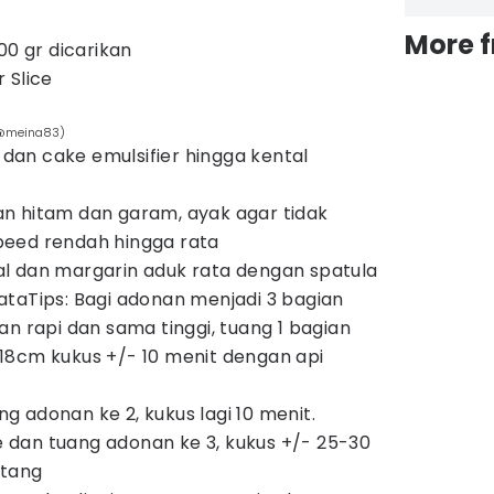
More 
00 gr dicarikan
 Slice
/@meina83)
r dan cake emulsifier hingga kental
n hitam dan garam, ayak agar tidak
eed rendah hingga rata
l dan margarin aduk rata dengan spatula
taTips: Bagi adonan menjadi 3 bagian
an rapi dan sama tinggi, tuang 1 bagian
18cm kukus +/- 10 menit dengan api
ang adonan ke 2, kukus lagi 10 menit.
ce dan tuang adonan ke 3, kukus +/- 25-30
atang