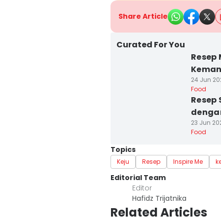
Share Article
Curated For You
Resep 
Kemang
24 Jun 20
Food
Resep 
dengan
23 Jun 202
Food
Topics
Keju
Resep
Inspire Me
k
Editorial Team
Editor
Hafidz Trijatnika
Related Articles