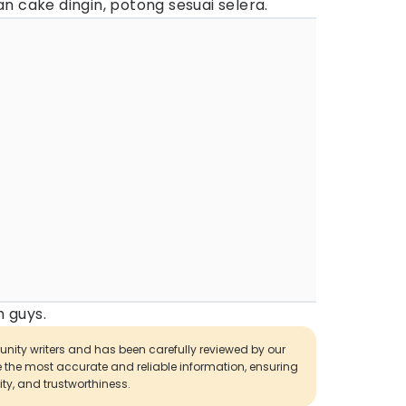
n cake dingin, potong sesuai selera.
 guys.
munity writers and has been carefully reviewed by our
de the most accurate and reliable information, ensuring
ity, and trustworthiness.