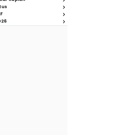
tus
FF
026