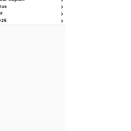
tus
FF
026