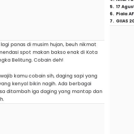
5
.
17 Agus
6
.
Piala A
7
.
GIIAS 2
 lagi panas di musim hujan, beuh nikmat
omendasi spot makan bakso enak di Kota
angka Belitung. Cobain deh!
ajib kamu cobain sih, daging sapi yang
ang kenyal bikin nagih. Ada berbagai
bisa ditambah iga daging yang mantap dan
h.