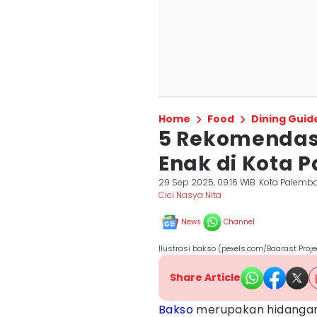
Home
Food
Dining Guid
5 Rekomendas
Enak di Kota 
29 Sep 2025, 09:16 WIB
Kota Palemb
Cici Nasya Nita
News
Channel
Ilustrasi bakso (pexels.com/Baarast Proje
Share Article
Bakso
merupakan hidangan 