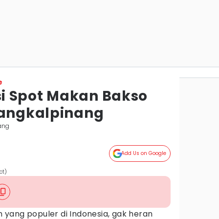
e
i Spot Makan Bakso
Pangkalpinang
ang
Add Us on Google
ct)
yang populer di Indonesia, gak heran