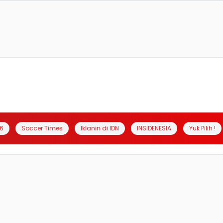
6
Soccer Times
Iklanin di IDN
INSIDENESIA
Yuk Pilih !