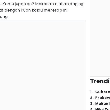
. Kamu juga kan? Makanan olahan daging
at dengan kuah kaldu meresap ini
ang.
Trendi
1
.
Gubern
2
.
Prabow
3
.
Makan B
4
.
Nilai T