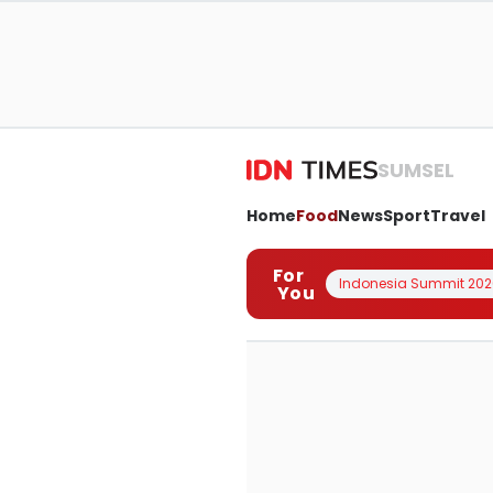
SUMSEL
Home
Food
News
Sport
Travel
For
Indonesia Summit 202
You