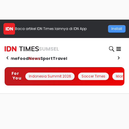
Baca artikel
IDN Times
lainnya di IDN App
Install
SUMSEL
Home
Food
News
Sport
Travel
For
Indonesia Summit 2026
Soccer Times
Iklanin 
You