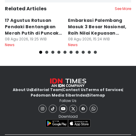
Related Articles
See More
17 Agustus Ratusan
Embarkasi Palembang
K
Pendaki Bentangkan
Masuk 3 Besar Nasional,
B
Merah Putih di Puncak
Raih Nilai Kepuasan
M
Dempo
08 Agu 2026, 19:25 WIB
86,65
08 Agu 2026, 15:24 WIB
08
News
News
Ne
About Us
Editorial Team
Contact Us
Terms of Services
Pedoman Media Siber
Index
Sitemap
Follow Us
Download