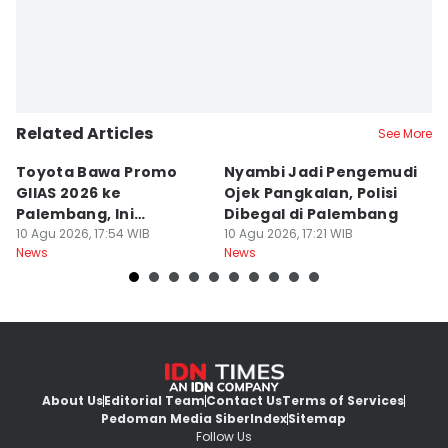
Related Articles
See More
Toyota Bawa Promo
Nyambi Jadi Pengemudi
H
GIIAS 2026 ke
Ojek Pangkalan, Polisi
B
Palembang, Ini
Dibegal di Palembang
Ri
Penawaran
10 Agu 2026, 17:54 WIB
10 Agu 2026, 17:21 WIB
P
10
News
News
Ne
Menariknya!
About Us
Editorial Team
Contact Us
Terms of Services
Pedoman Media Siber
Index
Sitemap
Follow Us