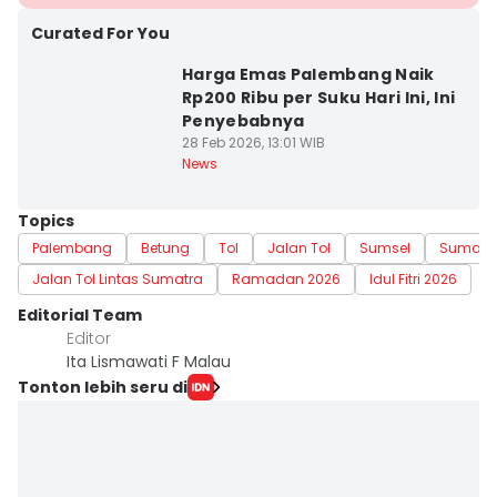
Curated For You
Harga Emas Palembang Naik
Rp200 Ribu per Suku Hari Ini, Ini
Penyebabnya
28 Feb 2026, 13:01 WIB
News
Topics
Palembang
Betung
Tol
Jalan Tol
Sumsel
Sumatra
Jalan Tol Lintas Sumatra
Ramadan 2026
Idul Fitri 2026
Editorial Team
Editor
Ita Lismawati F Malau
Tonton lebih seru di