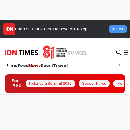
Baca artikel
IDN Times
lainnya di IDN App
Install
SUMSEL
Home
Food
News
Sport
Travel
For
Indonesia Summit 2026
Soccer Times
Iklanin 
You