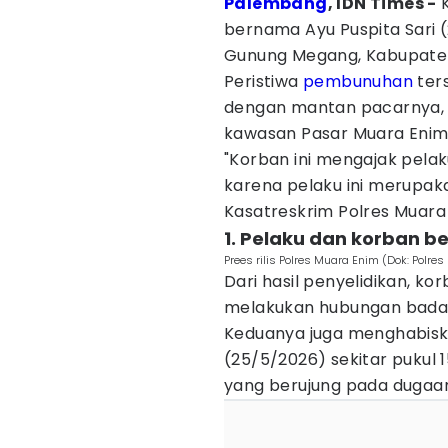
Palembang
, IDN Times -
K
bernama Ayu Puspita Sari 
Gunung Megang, Kabupaten
Peristiwa
pembunuhan
ter
dengan mantan pacarnya, 
kawasan Pasar Muara Enim,
"Korban ini mengajak pela
karena pelaku ini merupa
Kasatreskrim Polres Muara
1. Pelaku dan korban 
Prees rilis Polres Muara Enim (Dok: Polre
Dari hasil penyelidikan, k
melakukan hubungan badan
Keduanya juga menghabisk
(25/5/2026) sekitar pukul 
yang berujung pada duga