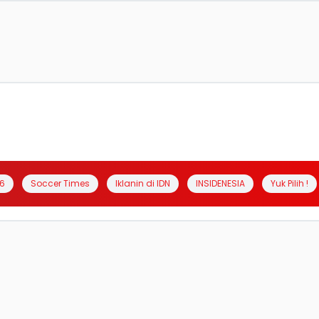
6
Soccer Times
Iklanin di IDN
INSIDENESIA
Yuk Pilih !