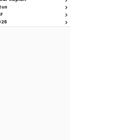
tus
FF
026