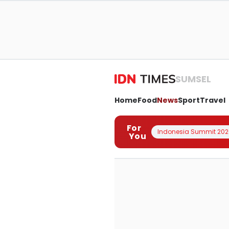
SUMSEL
Home
Food
News
Sport
Travel
For
Indonesia Summit 202
You