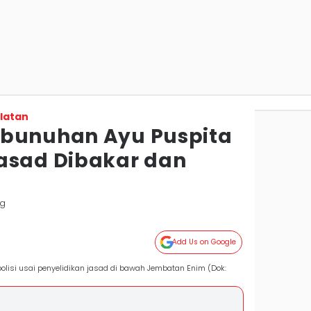
latan
mbunuhan Ayu Puspita
asad Dibakar dan
ng
Add Us on Google
lisi usai penyelidikan jasad di bawah Jembatan Enim (Dok: