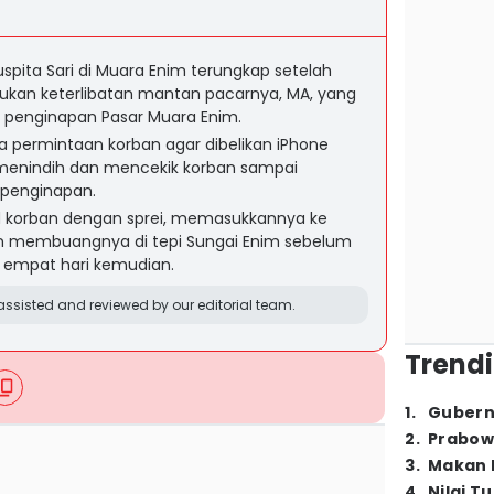
pita Sari di Muara Enim terungkap setelah
mukan keterlibatan mantan pacarnya, MA, yang
i penginapan Pasar Muara Enim.
na permintaan korban agar dibelikan iPhone
A menindih dan mencekik korban sampai
 penginapan.
 korban dengan sprei, memasukkannya ke
n membuangnya di tepi Sungai Enim sebelum
 empat hari kemudian.
ssisted and reviewed by our editorial team.
Trendi
1
.
Gubern
2
.
Prabow
3
.
Makan B
4
.
Nilai T