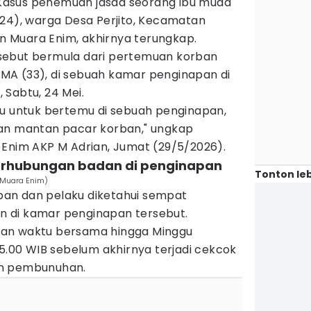
asus penemuan jasad seorang ibu muda
(24), warga Desa Perjito, Kecamatan
 Muara Enim, akhirnya terungkap.
sebut bermula dari pertemuan korban
MA (33), di sebuah kamar penginapan di
 Sabtu, 24 Mei.
ku untuk bertemu di sebuah penginapan,
kan mantan pacar korban," ungkap
 Enim AKP M Adrian, Jumat (29/5/2026).
berhubungan badan di penginapan
Tonton leb
s Muara Enim)
orban dan pelaku diketahui sempat
 di kamar penginapan tersebut.
an waktu bersama hingga Minggu
15.00 WIB sebelum akhirnya terjadi cekcok
an pembunuhan.