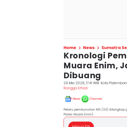
Home
News
Sumatra Se
Kronologi Pe
Muara Enim, J
Dibuang
29 Mei 2026, 17:41 WIB
Kota Palemba
Rangga Erfizal
News
Channel
Pelaku pembunuhan MA (33) ditangkap po
Polres Muara Enim)
Intinya Sih