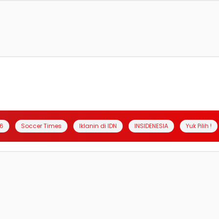
6
Soccer Times
Iklanin di IDN
INSIDENESIA
Yuk Pilih !