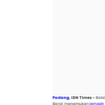
Padang
, IDN Times -
Bala
Barat menemukan
jemaah 