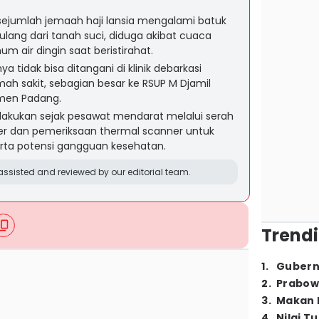
jumlah jemaah haji lansia mengalami batuk
ulang dari tanah suci, diduga akibat cuaca
m air dingin saat beristirahat.
 tidak bisa ditangani di klinik debarkasi
mah sakit, sebagian besar ke RSUP M Djamil
emen Padang.
akukan sejak pesawat mendarat melalui serah
ter dan pemeriksaan thermal scanner untuk
rta potensi gangguan kesehatan.
ssisted and reviewed by our editorial team.
Trendi
1
.
Gubern
2
.
Prabow
3
.
Makan B
4
.
Nilai T