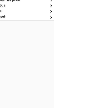
tus
FF
026