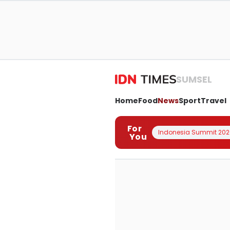
SUMSEL
Home
Food
News
Sport
Travel
For
Indonesia Summit 202
You