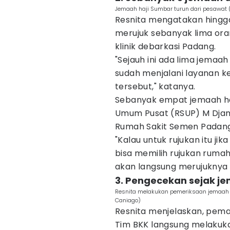
Jemaah haji Sumbar turun dari pesawat 
Resnita mengatakan hingga
merujuk sebanyak lima oran
klinik debarkasi Padang.
"Sejauh ini ada lima jemaa
sudah menjalani layanan k
tersebut," katanya.
Sebanyak empat jemaah haj
Umum Pusat (RSUP) M Djami
Rumah Sakit Semen Padang
"Kalau untuk rujukan itu jik
bisa memilih rujukan ruma
akan langsung merujuknya k
3. Pengecekan sejak j
Resnita melakukan pemeriksaan jemaah ha
Caniago)
Resnita menjelaskan, pema
Tim BKK langsung melakuk