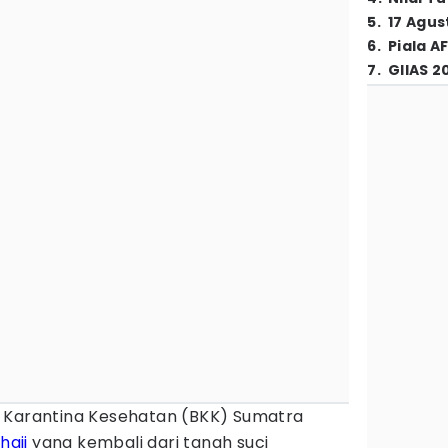
5
.
17 Agus
6
.
Piala A
7
.
GIIAS 2
i Karantina Kesehatan (BKK) Sumatra
haji
yang kembali dari tanah suci