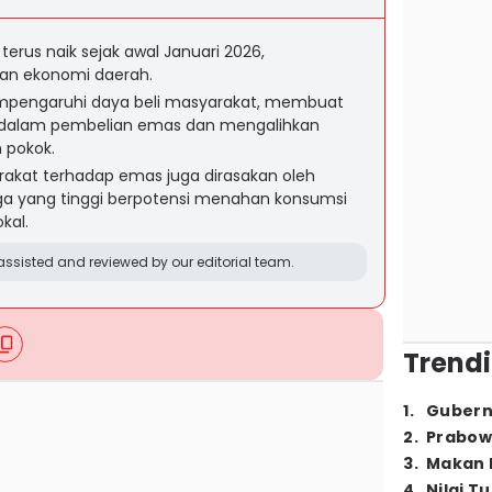
erus naik sejak awal Januari 2026,
lan ekonomi daerah.
pengaruhi daya beli masyarakat, membuat
i dalam pembelian emas dan mengalihkan
 pokok.
rakat terhadap emas juga dirasakan oleh
ga yang tinggi berpotensi menahan konsumsi
kal.
ssisted and reviewed by our editorial team.
Trendi
1
.
Gubern
2
.
Prabow
3
.
Makan B
4
.
Nilai T