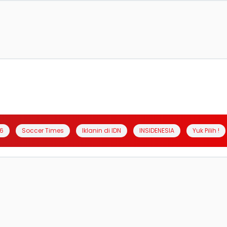
6
Soccer Times
Iklanin di IDN
INSIDENESIA
Yuk Pilih !