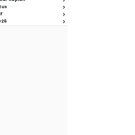
tus
FF
026