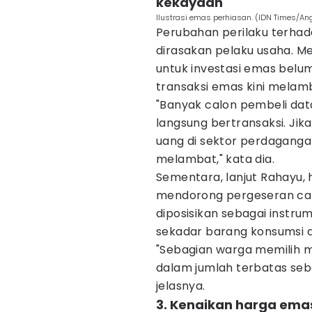
kekayaan
Ilustrasi emas perhiasan. (IDN Times/A
Perubahan perilaku terhada
dirasakan pelaku usaha. M
untuk investasi emas belum
transaksi emas kini melamb
"Banyak calon pembeli da
langsung bertransaksi. Jika
uang di sektor perdaganga
melambat," kata dia.
Sementara, lanjut Rahayu, 
mendorong pergeseran ca
diposisikan sebagai instrum
sekadar barang konsumsi at
"Sebagian warga memilih m
dalam jumlah terbatas seb
jelasnya.
3. Kenaikan harga ema