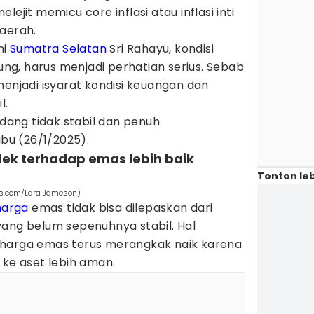
ejit memicu core inflasi atau inflasi inti
aerah.
mi
Sumatra Selatan
Sri Rahayu, kondisi
g, harus menjadi perhatian serius. Sebab
menjadi isyarat kondisi keuangan dan
l.
edang tidak stabil dan penuh
abu (26/1/2025).
ndek terhadap emas lebih baik
Tonton leb
ls.com/Lara Jameson)
harga
emas tidak bisa dilepaskan dari
yang belum sepenuhnya stabil. Hal
 harga emas terus merangkak naik karena
 ke aset lebih aman.