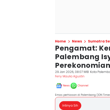
Home
News
Sumatra Se
Pengamat: Ke
Palembang Is
Perekonomian
29 Jan 2026, 08:07 WIB
Kota Palemb
Feny Maulia Agustin
News
Channel
Emas perhiasan di Palembang (IDN Time
Intinya Sih