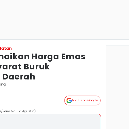
latan
naikan Harga Emas
yarat Buruk
 Daerah
ang
Add Us on Google
s/Feny Maulia Agustin)