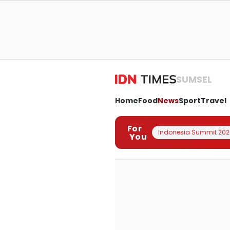
SUMSEL
Home
Food
News
Sport
Travel
For
Indonesia Summit 202
You