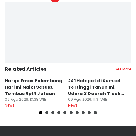
Related Articles
See More
Harga Emas Palembang
241 Hotspot di Sumsel
J
Hari Ini Naik! Sesuku
Tertinggi Tahun Ini,
D
Tembus Rp14 Jutaan
Udara 3 Daerah Tidak
K
09 Agu 2026, 13:38 WIB
Sehat
09 Agu 2026, 11:31 WIB
P
09
News
News
Ne