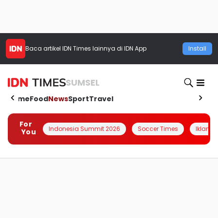
Baca artikel
IDN Times
lainnya di IDN App
Install
SUMSEL
Home
Food
News
Sport
Travel
For
Indonesia Summit 2026
Soccer Times
Iklanin 
You