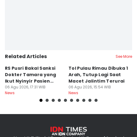
Related Articles
See More
RS Pusri Bakal Sanksi
Tol Pulau Rimau Dibuka 1
2
Dokter Tamara yang
Arah, Tutup Lagi Saat
N
Ikut Nyinyir Pasien
Macet Jalintim Terurai
D
Yurizal
06 Agu 2026, 17:31 WIB
06 Agu 2026, 15:54 WIB
06
News
News
Ne