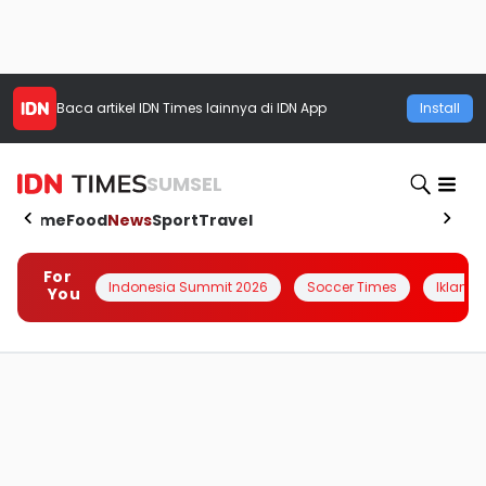
Baca artikel
IDN Times
lainnya di IDN App
Install
SUMSEL
Home
Food
News
Sport
Travel
For
Indonesia Summit 2026
Soccer Times
Iklanin 
You