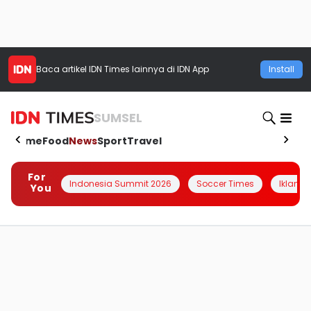
Baca artikel
IDN Times
lainnya di IDN App
Install
SUMSEL
Home
Food
News
Sport
Travel
For
Indonesia Summit 2026
Soccer Times
Iklanin 
You