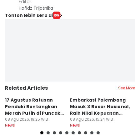
Editor
Hafidz Trijatnika
Tonton lebih seru di
Related Articles
See More
17 Agustus Ratusan
Embarkasi Palembang
K
Pendaki Bentangkan
Masuk 3 Besar Nasional,
B
Merah Putih di Puncak
Raih Nilai Kepuasan
M
Dempo
08 Agu 2026, 19:25 WIB
86,65
08 Agu 2026, 15:24 WIB
08
News
News
Ne