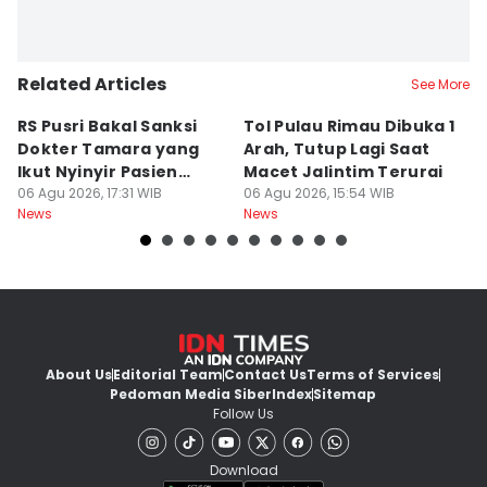
Related Articles
See More
RS Pusri Bakal Sanksi
Tol Pulau Rimau Dibuka 1
2
Dokter Tamara yang
Arah, Tutup Lagi Saat
N
Ikut Nyinyir Pasien
Macet Jalintim Terurai
D
Yurizal
06 Agu 2026, 17:31 WIB
06 Agu 2026, 15:54 WIB
06
News
News
Ne
About Us
Editorial Team
Contact Us
Terms of Services
Pedoman Media Siber
Index
Sitemap
Follow Us
Download