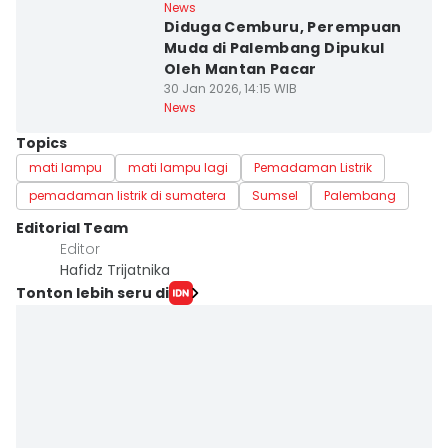
News
Diduga Cemburu, Perempuan
Muda di Palembang Dipukul
Oleh Mantan Pacar
30 Jan 2026, 14:15 WIB
News
Topics
mati lampu
mati lampu lagi
Pemadaman Listrik
pemadaman listrik di sumatera
Sumsel
Palembang
Editorial Team
Editor
Hafidz Trijatnika
Tonton lebih seru di