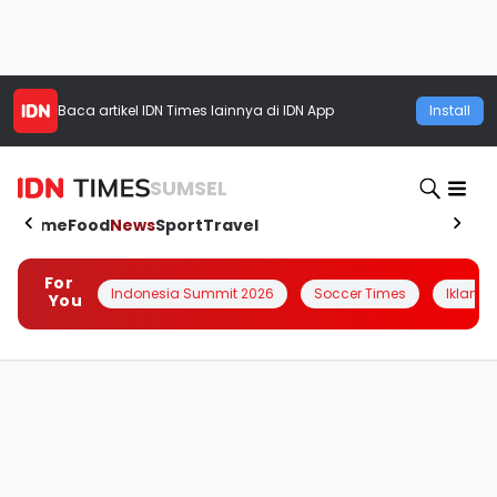
Baca artikel
IDN Times
lainnya di IDN App
Install
SUMSEL
Home
Food
News
Sport
Travel
For
Indonesia Summit 2026
Soccer Times
Iklanin 
You