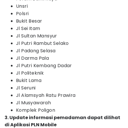
Unsri
Polsri
Bukit Besar
Jl Sei Itam
Jl Sultan Mansyur
Jl Putri Rambut Selako
Jl Padang Selasa
Jl Darma Pala
Jl Putri Kembang Dadar
Jl Politeknik
Bukit Lama
Jl Seruni
Jl Alamsyah Ratu Prawira
Jl Musyawarah
Komplek Poligon
3. Update informasi pemadaman dapat dilihat
di Aplikasi PLN Mobile