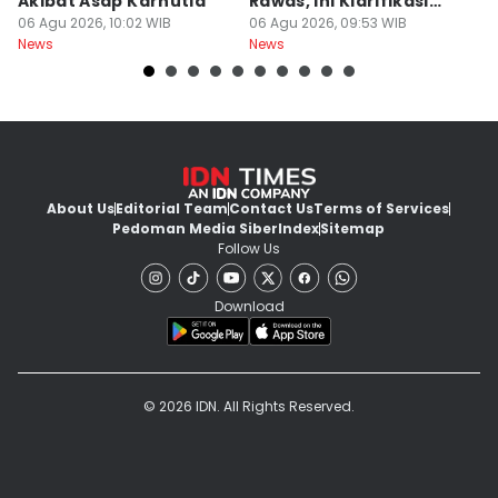
Akibat Asap Karhutla
Rawas, Ini Klarifikasi
F
06 Agu 2026, 10:02 WIB
SPPG
06 Agu 2026, 09:53 WIB
A
06
News
News
Ne
About Us
Editorial Team
Contact Us
Terms of Services
Pedoman Media Siber
Index
Sitemap
Follow Us
Download
© 2026 IDN. All Rights Reserved.