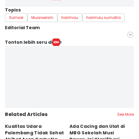
Topics
Sumsel
Muaraenim
harimau
harimau sumatra
Editorial Team
Editor
Tonton lebih seru di
Rangga Erfizal
Editor
Sidratul Muntaha
Related Articles
See More
Kualitas Udara
Ada Cacing dan Ulat di
U
Palembang Tidak Sehat
MBG Sekolah Musi
T