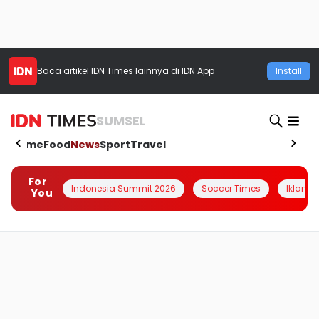
Baca artikel
IDN Times
lainnya di IDN App
Install
SUMSEL
Home
Food
News
Sport
Travel
For
Indonesia Summit 2026
Soccer Times
Iklanin 
You