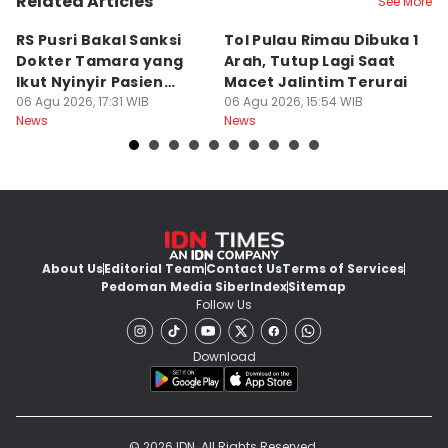
Related Articles
See More
RS Pusri Bakal Sanksi
Tol Pulau Rimau Dibuka 1
2
Dokter Tamara yang
Arah, Tutup Lagi Saat
N
Ikut Nyinyir Pasien
Macet Jalintim Terurai
D
Yurizal
06 Agu 2026, 17:31 WIB
06 Agu 2026, 15:54 WIB
06
News
News
Ne
About Us
Editorial Team
Contact Us
Terms of Services
Pedoman Media Siber
Index
Sitemap
Follow Us
Download
© 2026 IDN. All Rights Reserved.