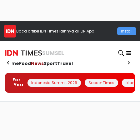
Baca artikel
IDN Times
lainnya di IDN App
Install
SUMSEL
Home
Food
News
Sport
Travel
For
Indonesia Summit 2026
Soccer Times
Iklanin 
You