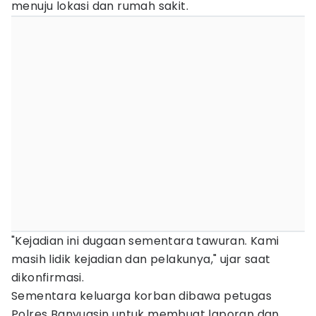
menuju lokasi dan rumah sakit.
"Kejadian ini dugaan sementara tawuran. Kami
masih lidik kejadian dan pelakunya," ujar saat
dikonfirmasi.
Sementara keluarga korban dibawa petugas
Polres Banyuasin untuk membuat laporan dan