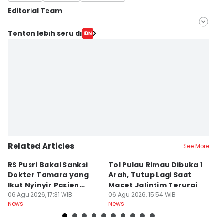
Editorial Team
Editor
Tonton lebih seru di
Hafidz Trijatnika
Editor
Yuliani
Related Articles
See More
RS Pusri Bakal Sanksi
Tol Pulau Rimau Dibuka 1
2
Dokter Tamara yang
Arah, Tutup Lagi Saat
N
Ikut Nyinyir Pasien
Macet Jalintim Terurai
D
Yurizal
06 Agu 2026, 17:31 WIB
06 Agu 2026, 15:54 WIB
06
News
News
Ne