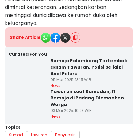
dimintai keterangan. Sedangkan korban
meninggal dunia dibawa ke rumah duka oleh
keluarganya.
Share Article
Curated For You
Remaja Palembang Tertembak
dalam Tawuran, Polisi Selidiki
Asal Peluru
05 Mar 2025, 13:15 WIB
News
Tawuran saat Ramadan, 11
Remaja di Padang Diamankan
Warga
03 Mar 2025, 10:23 WIB
News
Topics
Sumsel
tawuran
Banyuasin