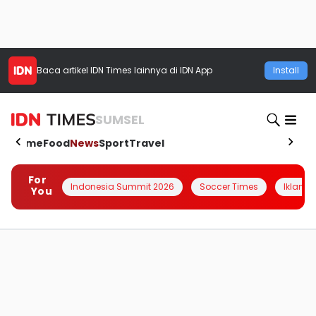
Baca artikel
IDN Times
lainnya di IDN App
Install
SUMSEL
Home
Food
News
Sport
Travel
For
Indonesia Summit 2026
Soccer Times
Iklanin 
You