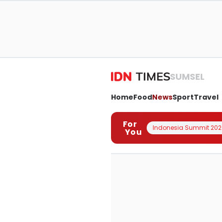
SUMSEL
Home
Food
News
Sport
Travel
For
Indonesia Summit 202
You