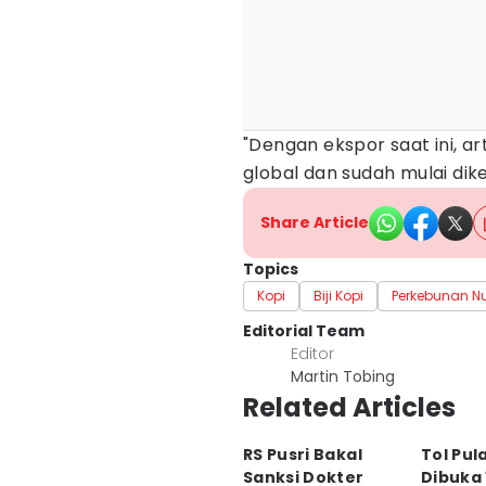
"Dengan ekspor saat ini, a
global dan sudah mulai dik
Share Article
Topics
Kopi
Biji Kopi
Perkebunan N
Editorial Team
Editor
Martin Tobing
Related Articles
RS Pusri Bakal
Tol Pul
Sanksi Dokter
Dibuka 