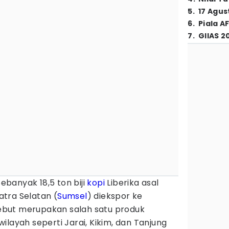
5
.
17 Agus
6
.
Piala A
7
.
GIIAS 2
Sebanyak 18,5 ton biji
kopi
Liberika asal
tra Selatan (
Sumsel
) diekspor ke
rsebut merupakan salah satu produk
ilayah seperti Jarai, Kikim, dan Tanjung