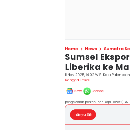
Home
News
Sumatra Se
Sumsel Ekspor 
Liberika ke Ma
11 Nov 2025, 14:02 WIB
Kota Palemba
Rangga Erfizal
News
Channel
pengelolaan perkebunan kopi Lahat (IDN 
Intinya Sih