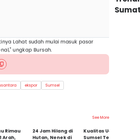
Sumat
rtinya Lahat sudah mulai masuk pasar
enal," ungkap Bursah.
usantara
ekspor
Sumsel
See More
au Rimau
24 Jam Hilang di
Kualitas Udara di
K
1 Arah,
Hutan, Nenek di
Sumsel Terburuk
P