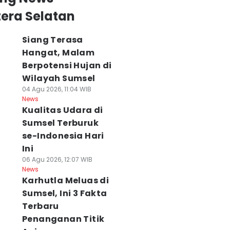
era Selatan
Siang Terasa
Hangat, Malam
Berpotensi Hujan di
Wilayah Sumsel
04 Agu 2026, 11:04 WIB
News
Kualitas Udara di
Sumsel Terburuk
se-Indonesia Hari
Ini
06 Agu 2026, 12:07 WIB
News
Karhutla Meluas di
Sumsel, Ini 3 Fakta
Terbaru
ualitas Udara
Ada Cacing dan
Update Terbaru
Penanganan Titik
alembang Tidak
Ulat di MBG
Harga Tiket dan