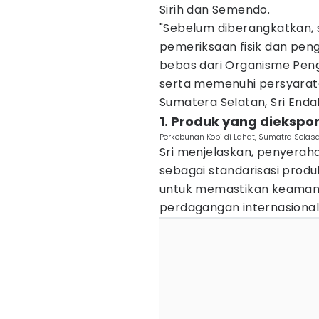
Sirih dan Semendo.
"Sebelum diberangkatkan, se
pemeriksaan fisik dan pen
bebas dari Organisme Pe
serta memenuhi persyaratan
Sumatera Selatan, Sri Endah
1. Produk yang diekspo
Perkebunan Kopi di Lahat, Sumatra Selas
Sri menjelaskan, penyeraha
sebagai standarisasi produk
untuk memastikan keamana
perdagangan internasional