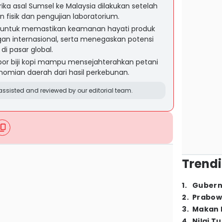
berika asal Sumsel ke Malaysia dilakukan setelah
 fisik dan pengujian laboratorium.
kan untuk memastikan keamanan hayati produk
an internasional, serta menegaskan potensi
i pasar global.
por biji kopi mampu mensejahterahkan petani
omian daerah dari hasil perkebunan.
ssisted and reviewed by our editorial team.
Trendi
1
.
Gubern
2
.
Prabow
3
.
Makan B
4
.
Nilai T