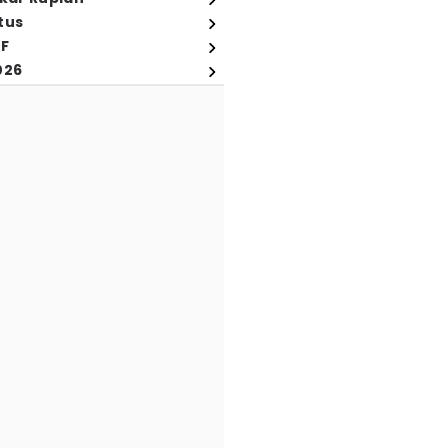
tus
FF
026