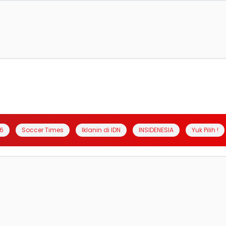
6
Soccer Times
Iklanin di IDN
INSIDENESIA
Yuk Pilih !