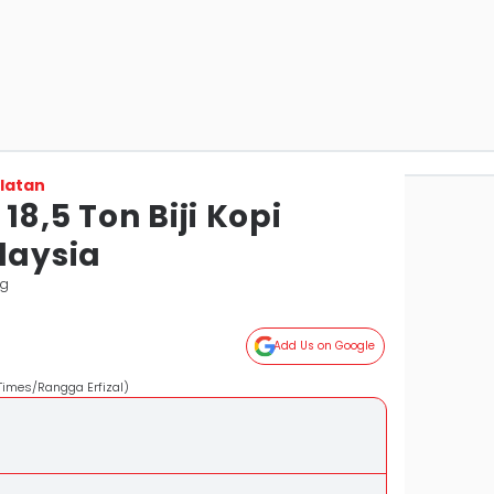
latan
18,5 Ton Biji Kopi
laysia
ng
Add Us on Google
Times/Rangga Erfizal)