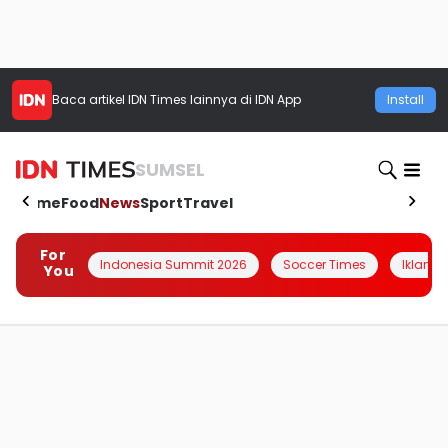
Baca artikel
IDN Times
lainnya di IDN App
Install
SUMSEL
Home
Food
News
Sport
Travel
For
Indonesia Summit 2026
Soccer Times
Iklanin 
You