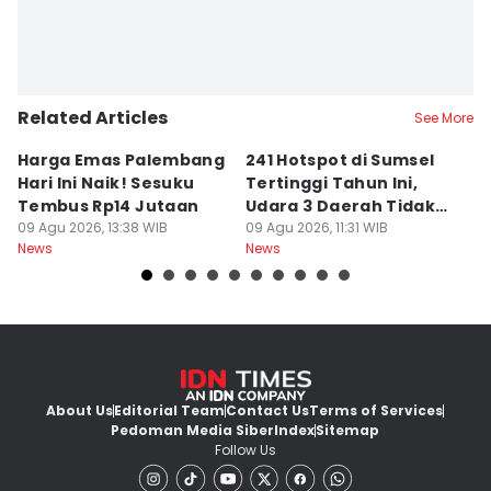
Related Articles
See More
Harga Emas Palembang
241 Hotspot di Sumsel
J
Hari Ini Naik! Sesuku
Tertinggi Tahun Ini,
D
Tembus Rp14 Jutaan
Udara 3 Daerah Tidak
K
09 Agu 2026, 13:38 WIB
Sehat
09 Agu 2026, 11:31 WIB
P
09
News
News
Ne
About Us
Editorial Team
Contact Us
Terms of Services
Pedoman Media Siber
Index
Sitemap
Follow Us