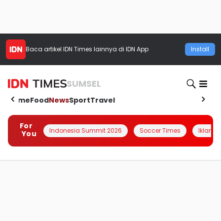
Baca artikel
IDN Times
lainnya di IDN App
Install
SUMSEL
Home
Food
News
Sport
Travel
For
Indonesia Summit 2026
Soccer Times
Iklanin 
You