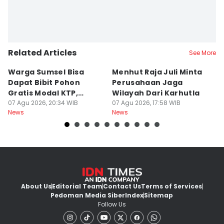
Related Articles
See More
Warga Sumsel Bisa
Menhut Raja Juli Minta
M
Dapat Bibit Pohon
Perusahaan Jaga
T
Gratis Modal KTP,
Wilayah Dari Karhutla
K
Menhut Beberkan
07 Agu 2026, 20:34 WIB
07 Agu 2026, 17:58 WIB
07
News
News
Ne
Caranya
About Us
Editorial Team
Contact Us
Terms of Services
Pedoman Media Siber
Index
Sitemap
Follow Us