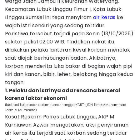
warga Jalan Jambu II Kelurahan Watervang,
Kecamatan Lubuk Linggau Timur I, Kota Lubuk
Linggau Sumsel ini tega menyiram
air keras
ke
wajah istri sendiri yang sedang tertidur.
Peristiwa tersebut terjadi pada Senin (13/10/2025)
sekitar pukul 02.00 WIB. Tindakan nekat itu
dilakukan pelaku lantaran kesal korban menolak
saat diajak berhubungan badan. Akibatnya,
korban menderita luka bakar di bagian wajah pipi
kiri dan kanan, bibir, leher, belakang hingga kedua
tangan.
1. Pelaku dan istrinya ada rencana bercerai
karena faktor ekonomi
ilustrasi kekerasan dalam rumah tangga KDRT. (IDN Times/Muhammad
Tarmizi Murdianto)
Kasat Reskrim Polres Lubuk Linggau, AKP M
Kurniawan Azwar mengatakan, aksi penyiraman
air keras itu terjadi saat korban sedang tertidur