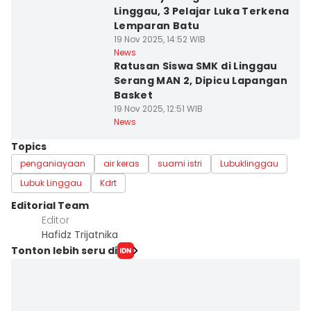
Linggau, 3 Pelajar Luka Terkena
Lemparan Batu
19 Nov 2025, 14:52 WIB
News
Ratusan Siswa SMK di Linggau
Serang MAN 2, Dipicu Lapangan
Basket
19 Nov 2025, 12:51 WIB
News
Topics
penganiayaan
air keras
suami istri
Lubuklinggau
Lubuk Linggau
Kdrt
Editorial Team
Editor
Hafidz Trijatnika
Tonton lebih seru di