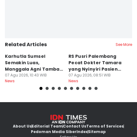
Related Articles
See More
Karhutla Sumsel
RS Pusri Palembang
Su
Semakin Luas,
Pecat Dokter Tamara
C
Manggala Agni Tambah
yang Nyinyiri Pasien
C
Regu Pemadam
07 Agu 2026, 10:43 WIB
Yurizal
07 Agu 2026, 08:51 WIB
07
News
News
Ne
About Us
Editorial Team
Contact Us
Terms of Services
Pedoman Media Siber
Index
Sitemap