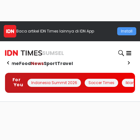
Baca artikel
IDN Times
lainnya di IDN App
Install
SUMSEL
Home
Food
News
Sport
Travel
For
Indonesia Summit 2026
Soccer Times
Iklanin 
You