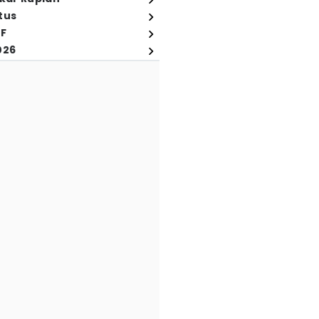
tus
FF
026