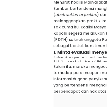
Menurut Koalisi Masyarakat
Sumbar bertendensi meng
(
obstruction of justice
) da
melanggengkan praktik impun
Tak cuma itu, Koalisi Masy
Kapolri segera melakukan
(PDTH) seluruh anggota Po
sebagai bentuk komitmen P
1. Minta evaluasi meny
Konferensi pers pengungkapan kasus tew
Polda Sumatera Barat di kantor YLBHI, Jak
Selain itu, mereka mengec
terhadap pers maupun ma
informasi dugaan penyiksa
yang bertendensi menghal
berpendapat dan hak atas 