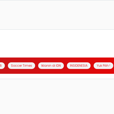
6
Soccer Times
Iklanin di IDN
INSIDENESIA
Yuk Pilih !