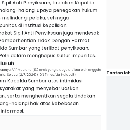
 Sipil Anti Penyiksaan, tindakan Kapolda
halang-halangi upaya penegakan hukum
n melindungi pelaku, sehingga
itas di institusi kepolisian.
arakat Sipil Anti Penyiksaan juga mendesak
 Pemberhentian Tidak Dengan Hormat
lda Sumbar yang terlibat penyiksaan,
olri dalam menghapus kultur impunitas.
eluruh
asnya Afif Maulana (13) anak yang diduga disiksa oleh anggota
Tonton leb
arta, Selasa (2/7/2024) (IDN Times/Lia Hutasoit)
am Kapolda Sumbar atas intimidasi
syarakat yang menyebarluaskan
an, serta menghentikan segala tindakan
ang-halangi hak atas kebebasan
informasi.