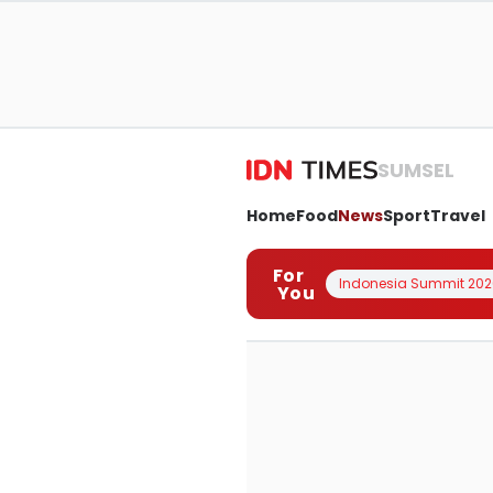
SUMSEL
Home
Food
News
Sport
Travel
For
Indonesia Summit 202
You