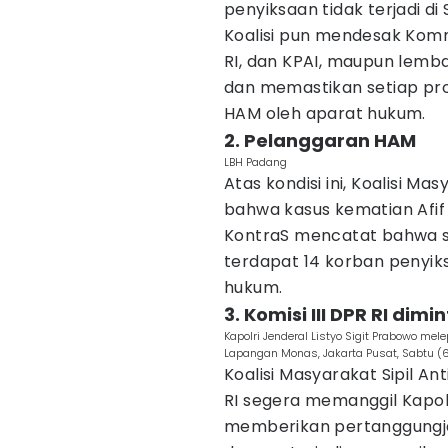
penyiksaan tidak terjadi di
Koalisi pun mendesak Kom
RI, dan KPAI, maupun lemb
dan memastikan setiap pr
HAM oleh aparat hukum.
2. Pelanggaran HAM
LBH Padang
Atas kondisi ini, Koalisi M
bahwa kasus kematian Afif
KontraS mencatat bahwa se
terdapat 14 korban penyi
hukum.
3. Komisi III DPR RI dim
Kapolri Jenderal Listyo Sigit Prabowo mel
Lapangan Monas, Jakarta Pusat, Sabtu (6
Koalisi Masyarakat Sipil An
RI segera memanggil Kapolr
memberikan pertanggungja