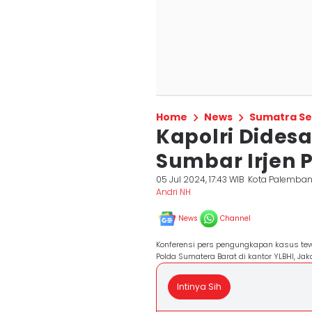
Home
News
Sumatra Se
Kapolri Dides
Sumbar Irjen 
05 Jul 2024, 17:43 WIB
Kota Palemba
Andri NH
News
Channel
Konferensi pers pengungkapan kasus tew
Polda Sumatera Barat di kantor YLBHI, Jak
Intinya Sih