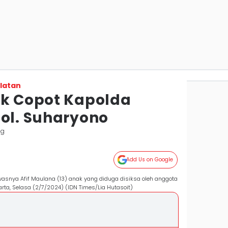
latan
ak Copot Kapolda
Pol. Suharyono
ng
Add Us on Google
asnya Afif Maulana (13) anak yang diduga disiksa oleh anggota
arta, Selasa (2/7/2024) (IDN Times/Lia Hutasoit)