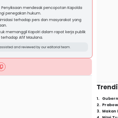
Anti Penyiksaan mendesak pencopotan Kapolda
ngi penegakan hukum.
timidasi terhadap pers dan masyarakat yang
aan.
ntuk memanggil Kapolri dalam rapat kerja publik
 terhadap Afif Maulana.
ssisted and reviewed by our editorial team.
Trendi
1
.
Gubern
2
.
Prabow
3
.
Makan B
4
.
Nilai T