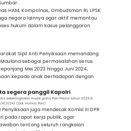
 Sumbar.
nas HAM, Kompolnas, Ombudsman RI, LPSK
aga negara lainnya agar aktif memantau
oses hukum dalam kasus pelanggaran
asyarakat Sipil Anti Penyiksaan memandang
 Maulana sebagai permasalahan serius.
panjang Mei 2023 hingga Juni 2024,
ksaan kepada anak berhadapan dengan
inta segera panggil Kapolri
epas keberangkatan mudik gratis Polri Presisi tahun 2024 di
/4/2024). (Dok. Humas Polri)
ti Penyiksaan juga mendesak Komisi III DPR
i pada rapat kerja publik, agar
waban tentang seluruh rangkaian