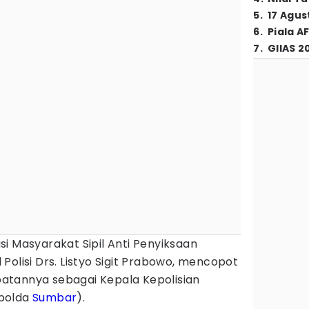
5
.
17 Agus
6
.
Piala A
7
.
GIIAS 2
isi Masyarakat Sipil Anti Penyiksaan
Polisi Drs. Listyo Sigit Prabowo, mencopot
abatannya sebagai Kepala Kepolisian
apolda
Sumbar
).