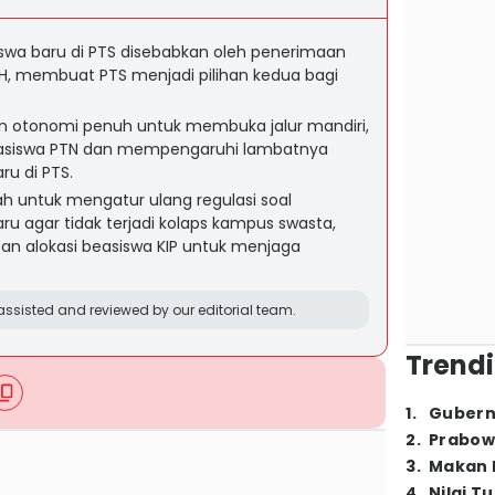
wa baru di PTS disebabkan oleh penerimaan
H, membuat PTS menjadi pilihan kedua bagi
 otonomi penuh untuk membuka jalur mandiri,
asiswa PTN dan mempengaruhi lambatnya
u di PTS.
ah untuk mengatur ulang regulasi soal
 agar tidak terjadi kolaps kampus swasta,
an alokasi beasiswa KIP untuk menjaga
ssisted and reviewed by our editorial team.
Trendi
1
.
Gubern
2
.
Prabow
3
.
Makan B
4
.
Nilai T