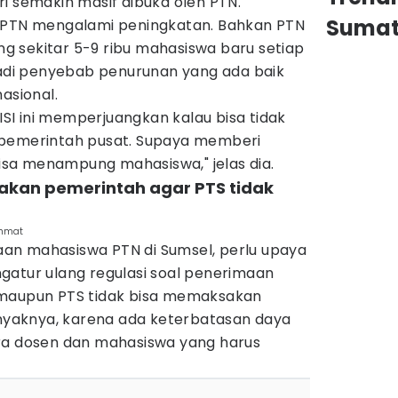
diri semakin masif dibuka oleh PTN.
Sumat
a PTN mengalami peningkatan. Bahkan PTN
 sekitar 5-9 ribu mahasiswa baru setiap
njadi penyebab penurunan yang ada baik
asional.
TISI ini memperjuangkan kalau bisa tidak
 ke pemerintah pusat. Supaya memberi
sa menampung mahasiswa," jelas dia.
jakan pemerintah agar PTS tidak
ahmat
an mahasiswa PTN di Sumsel, perlu upaya
gatur ulang regulasi soal penerimaan
 maupun PTS tidak bisa memaksakan
yaknya, karena ada keterbatasan daya
ra dosen dan mahasiswa yang harus