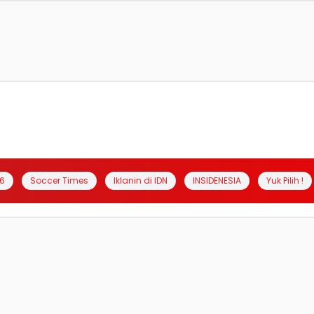
6
Soccer Times
Iklanin di IDN
INSIDENESIA
Yuk Pilih !