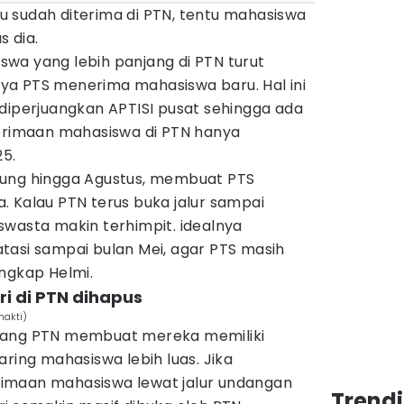
lau sudah diterima di PTN, tentu mahasiswa
s dia.
wa yang lebih panjang di PTN turut
a PTS menerima mahasiswa baru. Hal ini
diperjuangkan APTISI pusat sehingga ada
nerimaan mahasiswa di PTN hanya
25.
sung hingga Agustus, membuat PTS
. Kalau PTN terus buka jalur sampai
swasta makin terhimpit. idealnya
tasi sampai bulan Mei, agar PTS masih
ngkap Helmi.
ri di PTN dihapus
hakti)
dang PTN membuat mereka memiliki
aring mahasiswa lebih luas. Jika
imaan mahasiswa lewat jalur undangan
Trend