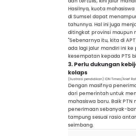
dan tertulis, kini jalur man
Hasilnya, kuota mahasisw
di Sumsel dapat menampung
tahunnya. Hal ini juga me
ditingkat provinsi maupun n
"Sebenarnya itu, kita di AP
ada lagi jalur mandiri ini
kesempatan kepada PTS bi
3. Perlu dukungan kebi
kolaps
(Ilustrasi pendidikan) IDN Times/Arief R
Dengan masifnya penerima
dari pemerintah untuk men
mahasiswa baru. Baik PTN
penerimaan sebanyak-ban
tampung sesuai rasio anta
seimbang.