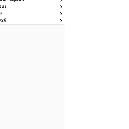
tus
FF
026