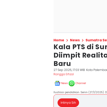
Home
News
Sumatra Se
Kala PTS di S
Diimpit Reali
Baru
27 Sep 2025, 17:03 WIB
Kota Palemba
Rangga Erfizal
News
Channel
Ilustrasi pendidikan. Senin (27/1/2025).
Intinya Sih