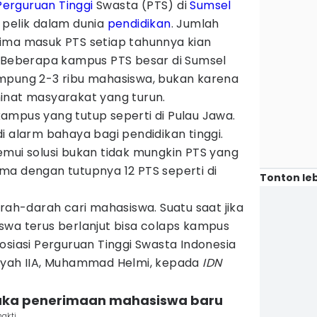
Perguruan Tinggi
Swasta (PTS) di
Sumsel
 pelik dalam dunia
pendidikan
. Jumlah
ima masuk PTS setiap tahunnya kian
. Beberapa kampus PTS besar di Sumsel
mpung 2-3 ribu mahasiswa, bukan karena
inat masyarakat yang turun.
ampus yang tutup seperti di Pulau Jawa.
i alarm bahaya bagi pendidikan tinggi.
emui solusi bukan tidak mungkin PTS yang
ma dengan tutupnya 12 PTS seperti di
Tonton leb
arah-darah cari mahasiswa. Suatu saat jika
swa terus berlanjut bisa colaps kampus
osiasi Perguruan Tinggi Swasta Indonesia
ayah IIA, Muhammad Helmi, kepada
IDN
buka penerimaan mahasiswa baru
hakti