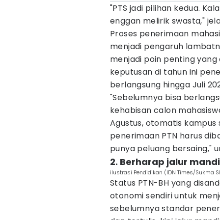
"PTS jadi pilihan kedua. Ka
enggan melirik swasta," jela
Proses penerimaan mahasis
menjadi pengaruh lambatny
menjadi poin penting yang 
keputusan di tahun ini pe
berlangsung hingga Juli 20
"Sebelumnya bisa berlang
kehabisan calon mahasiswa
Agustus, otomatis kampus 
penerimaan PTN harus diba
punya peluang bersaing," u
2. Berharap jalur mandi
ilustrasi Pendidikan (IDN Times/Sukma S
Status PTN-BH yang disan
otonomi sendiri untuk menj
sebelumnya standar pener