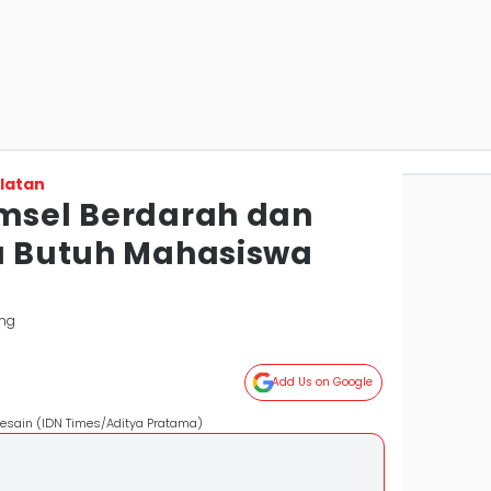
latan
umsel Berdarah dan
ta Butuh Mahasiswa
ng
Add Us on Google
 Desain (IDN Times/Aditya Pratama)