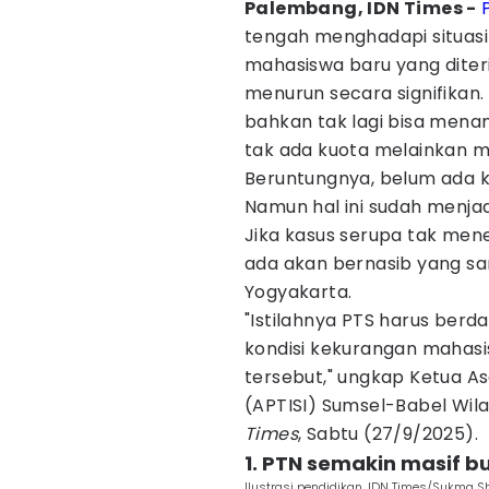
Palembang, IDN Times -
tengah menghadapi situasi
mahasiswa baru yang diter
menurun secara signifikan
bahkan tak lagi bisa mena
tak ada kuota melainkan m
Beruntungnya, belum ada k
Namun hal ini sudah menjad
Jika kasus serupa tak men
ada akan bernasib yang sa
Yogyakarta.
"Istilahnya PTS harus berd
kondisi kekurangan mahasi
tersebut," ungkap Ketua As
(APTISI) Sumsel-Babel Wil
Times
, Sabtu (27/9/2025).
1. PTN semakin masif 
Ilustrasi pendidikan. IDN Times/Sukma S