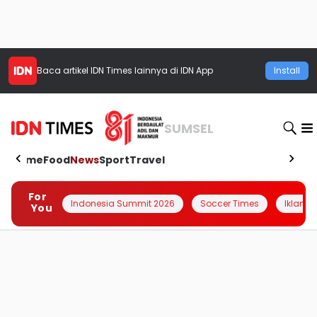
Baca artikel
IDN Times
lainnya di IDN App
Install
SUMSEL
Home
Food
News
Sport
Travel
For
Indonesia Summit 2026
Soccer Times
Iklanin 
You