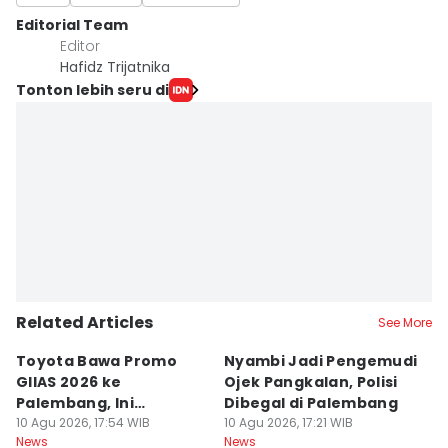
Editorial Team
Editor
Hafidz Trijatnika
Tonton lebih seru di
Related Articles
See More
Toyota Bawa Promo
Nyambi Jadi Pengemudi
H
GIIAS 2026 ke
Ojek Pangkalan, Polisi
B
Palembang, Ini
Dibegal di Palembang
Ri
Penawaran
10 Agu 2026, 17:54 WIB
10 Agu 2026, 17:21 WIB
P
10
News
News
Ne
Menariknya!