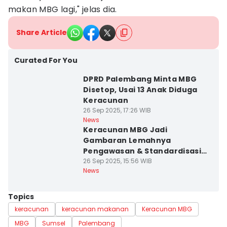
makan MBG lagi," jelas dia.
Share Article
Curated For You
DPRD Palembang Minta MBG
Disetop, Usai 13 Anak Diduga
Keracunan
26 Sep 2025, 17:26 WIB
News
Keracunan MBG Jadi
Gambaran Lemahnya
Pengawasan & Standardisasi
Pangan
26 Sep 2025, 15:56 WIB
News
Topics
keracunan
keracunan makanan
Keracunan MBG
MBG
Sumsel
Palembang