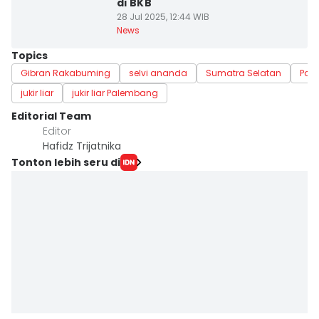
di BKB
28 Jul 2025, 12:44 WIB
News
Topics
Gibran Rakabuming
selvi ananda
Sumatra Selatan
Pal
jukir liar
jukir liar Palembang
Editorial Team
Editor
Hafidz Trijatnika
Tonton lebih seru di