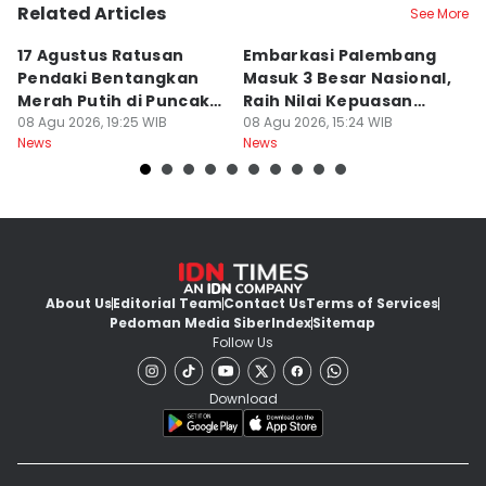
Related Articles
See More
17 Agustus Ratusan
Embarkasi Palembang
K
Pendaki Bentangkan
Masuk 3 Besar Nasional,
B
Merah Putih di Puncak
Raih Nilai Kepuasan
M
Dempo
08 Agu 2026, 19:25 WIB
86,65
08 Agu 2026, 15:24 WIB
08
News
News
Ne
About Us
Editorial Team
Contact Us
Terms of Services
Pedoman Media Siber
Index
Sitemap
Follow Us
Download