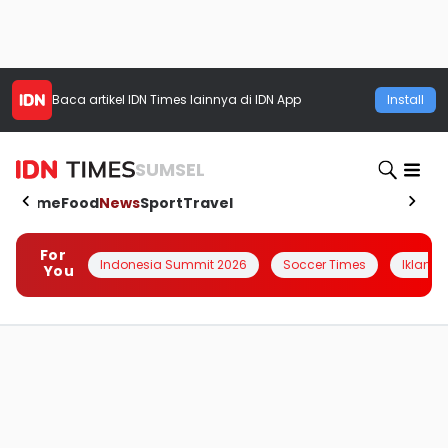
Baca artikel
IDN Times
lainnya di IDN App
Install
SUMSEL
Home
Food
News
Sport
Travel
For
Indonesia Summit 2026
Soccer Times
Iklanin 
You