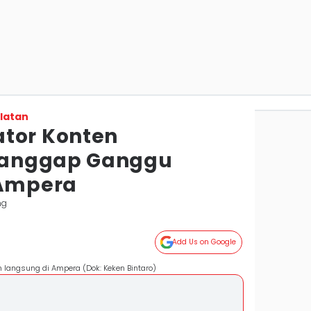
latan
tor Konten
ianggap Ganggu
 Ampera
ng
Add Us on Google
n langsung di Ampera (Dok: Keken Bintaro)