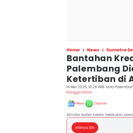
Home
News
Sumatra Se
Bantahan Krea
Palembang D
Ketertiban di
14 Mei 2025, 19:26 WIB
Kota Palemba
Rangga Erfizal
News
Channel
Aktivitas konten kreator melakukan siara
Intinya Sih