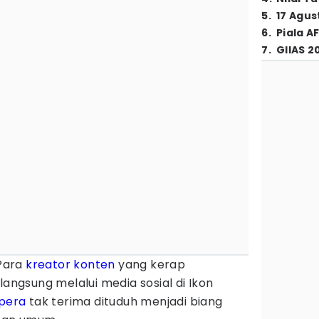
5
.
17 Agus
6
.
Piala A
7
.
GIIAS 2
Para
kreator konten
yang kerap
langsung melalui media sosial di Ikon
pera
tak terima dituduh menjadi biang