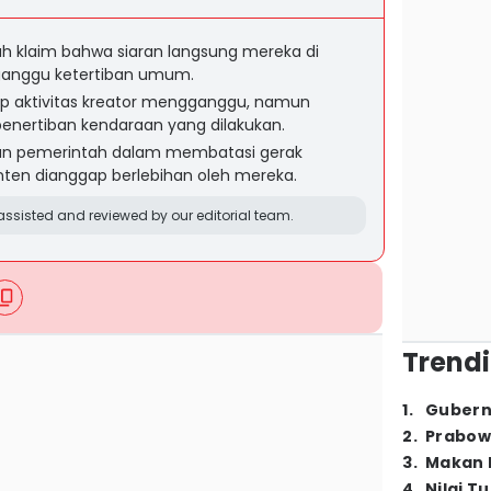
 klaim bahwa siaran langsung mereka di
nggu ketertiban umum.
 aktivitas kreator mengganggu, namun
enertiban kendaraan yang dilakukan.
an pemerintah dalam membatasi gerak
onten dianggap berlebihan oleh mereka.
ssisted and reviewed by our editorial team.
Trendi
1
.
Gubern
2
.
Prabow
3
.
Makan B
4
.
Nilai T