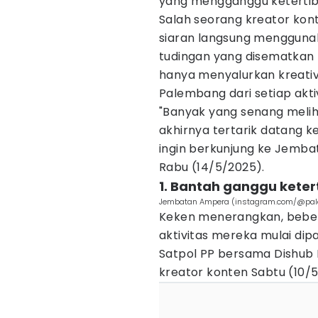
yang mengganggu keterti
Salah seorang kreator kon
siaran langsung mengguna
tudingan yang disematkan
hanya menyalurkan kreati
Palembang dari setiap akti
"Banyak yang senang melih
akhirnya tertarik datang 
ingin berkunjung ke Jemba
Rabu (14/5/2025).
1. Bantah ganggu kete
Jembatan Ampera (instagram.com/@pal
Keken menerangkan, beber
aktivitas mereka mulai di
Satpol PP bersama Dishu
kreator konten Sabtu (10/5/