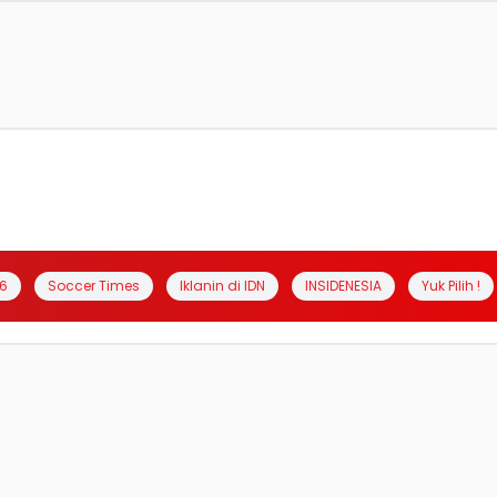
6
Soccer Times
Iklanin di IDN
INSIDENESIA
Yuk Pilih !