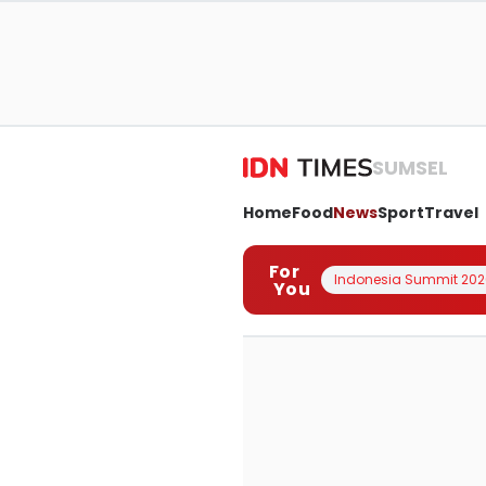
SUMSEL
Home
Food
News
Sport
Travel
For
Indonesia Summit 202
You