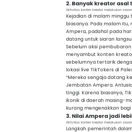
2. Banyak kreator asal 
Aktivitas konten kreator melakukan siara
Kejadian di malam minggu t
biasanya. Pada malam itu,
Ampera, padahal pada hari
datang untuk siaran langsu
Sebelum aksi pembubaran i
menyambut konten kreator
sebelumnya tertarik deng
lokasi live TikTokers di Pa
“Mereka sengaja datang ke
Jembatan Ampera. Antusias
tinggi. Karena biasanya, Tik
ikonik di daerah masing-m
kurang mengenakkan bagi me
3. Nilai Ampera jadi le
Aktivitas konten kreator melakukan siara
Langkah pemerintah dalam