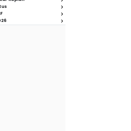
tus
FF
026