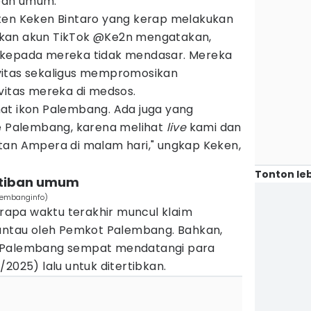
ban umum.
ten Keken Bintaro yang kerap melakukan
kan akun TikTok @Ke2n mengatakan,
 kepada mereka tidak mendasar. Mereka
vitas sekaligus mempromosikan
vitas mereka di medsos.
at ikon Palembang. Ada juga yang
ke Palembang, karena melihat
live
kami dan
tan Ampera di malam hari," ungkap Keken,
Tonton leb
rtiban umum
embanginfo)
apa waktu terakhir muncul klaim
pantau oleh Pemkot Palembang. Bahkan,
b Palembang sempat mendatangi para
2025) lalu untuk ditertibkan.