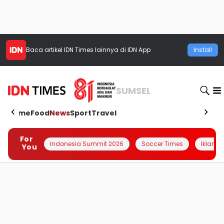
Baca artikel
IDN Times
lainnya di IDN App
Install
SUMSEL
Home
Food
News
Sport
Travel
For
Indonesia Summit 2026
Soccer Times
Iklanin 
You