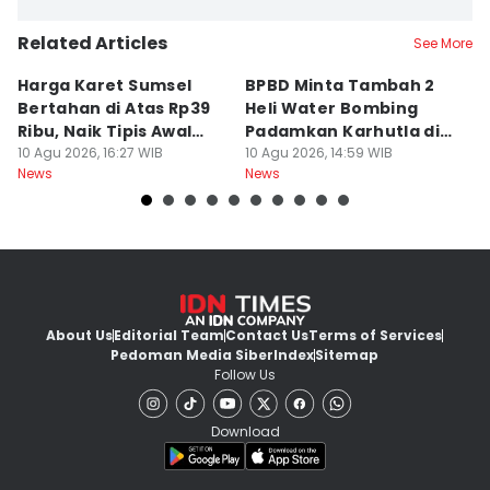
Related Articles
See More
Harga Karet Sumsel
BPBD Minta Tambah 2
D
Bertahan di Atas Rp39
Heli Water Bombing
S
Ribu, Naik Tipis Awal
Padamkan Karhutla di
P
Pekan
10 Agu 2026, 16:27 WIB
Sumsel
10 Agu 2026, 14:59 WIB
K
10
News
News
Ne
About Us
Editorial Team
Contact Us
Terms of Services
Pedoman Media Siber
Index
Sitemap
Follow Us
Download