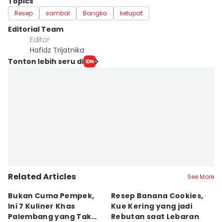
Topics
Resep
sambal
Bangka
ketupat
Editorial Team
Editor
Hafidz Trijatnika
Tonton lebih seru di
Related Articles
See More
Bukan Cuma Pempek,
Resep Banana Cookies,
T
Ini 7 Kuliner Khas
Kue Kering yang jadi
K
Palembang yang Tak
Rebutan saat Lebaran
O