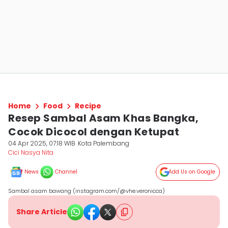
Home
Food
Recipe
Resep Sambal Asam Khas Bangka,
Cocok Dicocol dengan Ketupat
04 Apr 2025, 07:18 WIB
Kota Palembang
Cici Nasya Nita
News
Channel
Add Us on Google
Sambal asam bawang (instagram.com/@vhe.veronicca)
Share Article