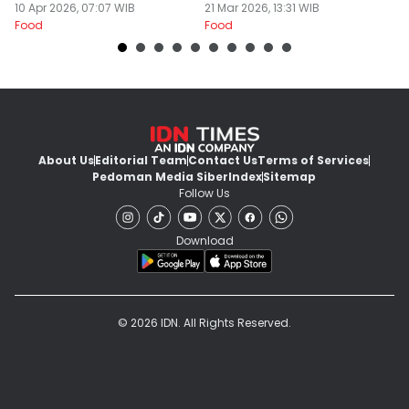
Kalah Enak
10 Apr 2026, 07:07 WIB
21 Mar 2026, 13:31 WIB
L
20
Food
Food
Fo
About Us
Editorial Team
Contact Us
Terms of Services
Pedoman Media Siber
Index
Sitemap
Follow Us
Download
© 2026 IDN. All Rights Reserved.