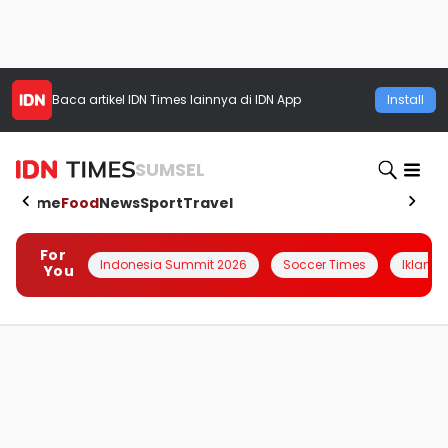
Baca artikel
IDN Times
lainnya di IDN App
Install
SUMSEL
Home
Food
News
Sport
Travel
For
Indonesia Summit 2026
Soccer Times
Iklanin 
You