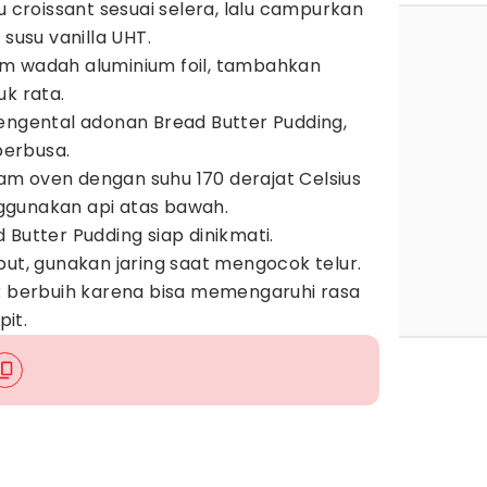
u croissant sesuai selera, lalu campurkan
 susu vanilla UHT.
m wadah aluminium foil, tambahkan
uk rata.
engental adonan Bread Butter Pudding,
 berbusa.
m oven dengan suhu 170 derajat Celsius
gunakan api atas bawah.
 Butter Pudding siap dinikmati.
but, gunakan jaring saat mengocok telur.
ak berbuih karena bisa memengaruhi rasa
pit.