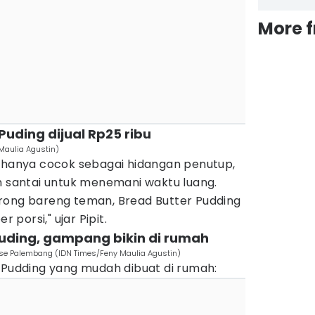
More 
 Puding dijual Rp25 ribu
Maulia Agustin)
k hanya cocok sebagai hidangan penutup,
n santai untuk menemani waktu luang.
rong bareng teman, Bread Butter Pudding
r porsi," ujar Pipit.
Puding, gampang bikin di rumah
use Palembang (IDN Times/Feny Maulia Agustin)
 Pudding yang mudah dibuat di rumah: