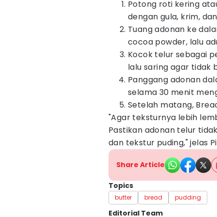
Potong roti kering ata
dengan gula, krim, dan
Tuang adonan ke dala
cocoa powder, lalu ad
Kocok telur sebagai p
lalu saring agar tidak
Panggang adonan dala
selama 30 menit meng
Setelah matang, Bread
"Agar teksturnya lebih lem
Pastikan adonan telur tid
dan tekstur puding," jelas Pi
Share Article
Topics
butter
bread
pudding
Editorial Team