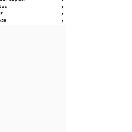
tus
FF
026