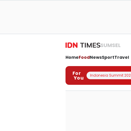
SUMSEL
Home
Food
News
Sport
Travel
For
Indonesia Summit 202
You