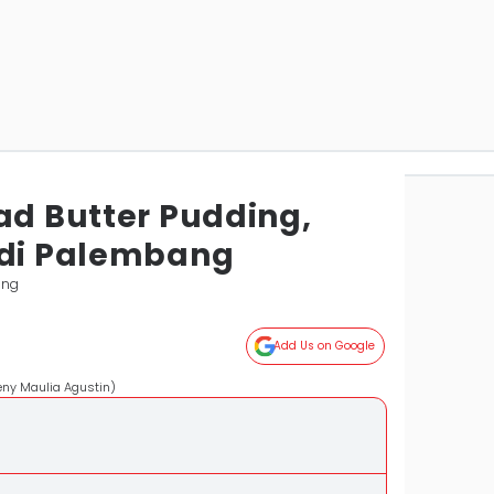
ad Butter Pudding,
 di Palembang
ang
Add Us on Google
eny Maulia Agustin)