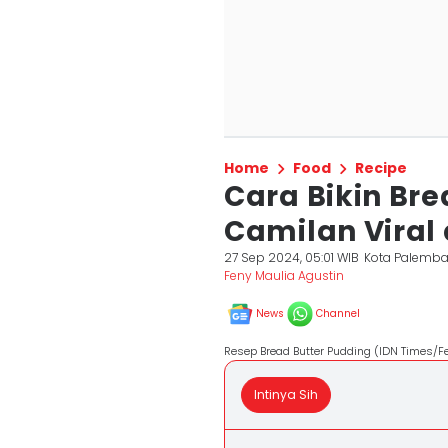
Home
Food
Recipe
Cara Bikin Bre
Camilan Viral
27 Sep 2024, 05:01 WIB
Kota Palemb
Feny Maulia Agustin
News
Channel
Resep Bread Butter Pudding (IDN Times/F
Intinya Sih