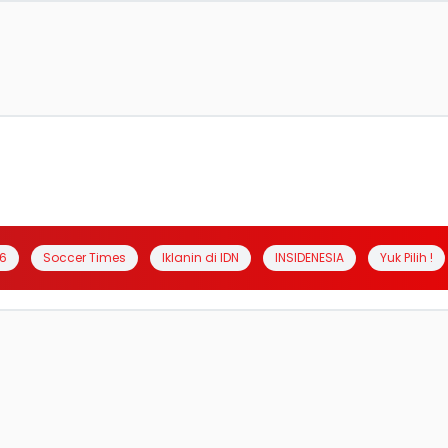
6
Soccer Times
Iklanin di IDN
INSIDENESIA
Yuk Pilih !