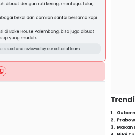
h dibuat dengan roti kering, mentega, telur,
ebagai bekal dan camilan santai bersama kopi
si di Bake House Palembang, bisa juga dibuat
resep yang mudah.
ssisted and reviewed by our editorial team.
Trendi
1
.
Gubern
2
.
Prabow
3
.
Makan B
4
.
Nilai T