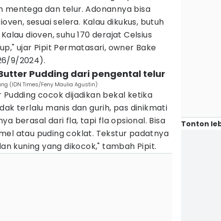
n mentega dan telur. Adonannya bisa
ioven, sesuai selera. Kalau dikukus, butuh
Kalau dioven, suhu 170 derajat Celsius
p," ujar Pipit Permatasari, owner Bake
26/9/2024).
Butter Pudding dari pengental telur
ang (IDN Times/Feny Maulia Agustin)
 Pudding cocok dijadikan bekal ketika
ak terlalu manis dan gurih, pas dinikmati
 berasal dari fla, tapi fla opsional. Bisa
Tonton leb
mel atau puding coklat. Tekstur padatnya
dan kuning yang dikocok," tambah Pipit.