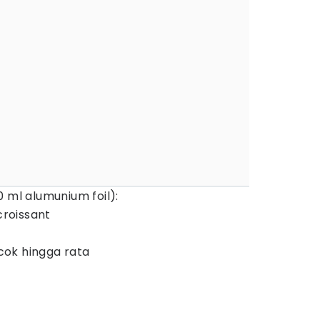
 ml alumunium foil):
croissant
ocok hingga rata