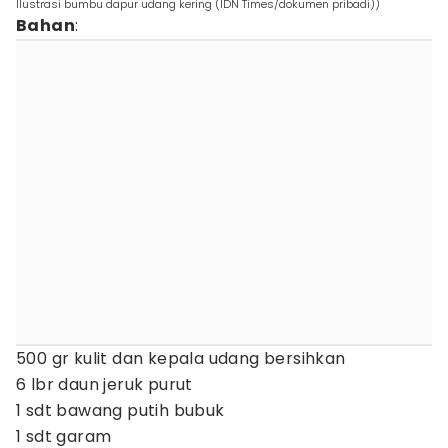
Ilustrasi bumbu dapur udang kering (IDN Times/dokumen pribadi))
Bahan
:
500 gr kulit dan kepala udang bersihkan
6 lbr daun jeruk purut
1 sdt bawang putih bubuk
1 sdt garam