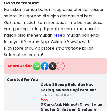
Cara membuat:
Haluskan semua bahan, uleg atau blender sesuai
selera, lalu goreng di wajan dengan api kecil.
Gimana
, mudah kan membuat lima bumbu dasar
yang paling sering digunakan untuk memasak?
Kalian bisa menemukan
resep
mudah dan enak
lainnya di Yummy App. Cukup
download
di
Playstore atau Appstore
smartphone
kalian.
Selamat mencoba!
Share Article
Curated For You
Coba 3 Resep Bolu dan Kue
Kering, Mudah Bagi Pemula!
07 Mei 2020, 03:11 WIB
Food
3 Cara Asik Nikmati Oreo, Selain
Diputer Dijilat dan Dicelupin!