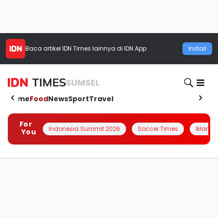
Baca artikel
IDN Times
lainnya di IDN App
Install
SUMSEL
Home
Food
News
Sport
Travel
For
Indonesia Summit 2026
Soccer Times
Iklanin 
You