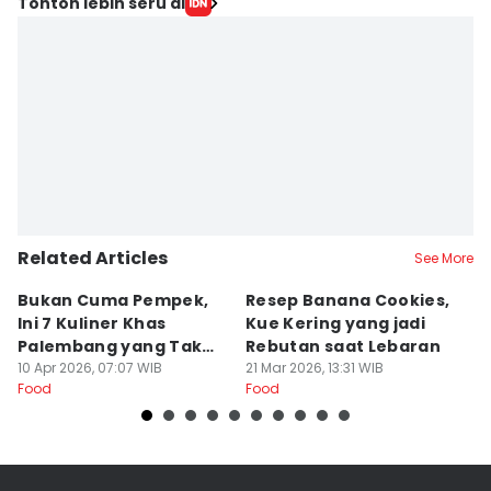
Editor
Tonton lebih seru di
Feny Maulia Agustin
Editor
Deryardli Tiarhendi
Related Articles
See More
Bukan Cuma Pempek,
Resep Banana Cookies,
T
Ini 7 Kuliner Khas
Kue Kering yang jadi
K
Palembang yang Tak
Rebutan saat Lebaran
O
Kalah Enak
10 Apr 2026, 07:07 WIB
21 Mar 2026, 13:31 WIB
L
20
Food
Food
Fo