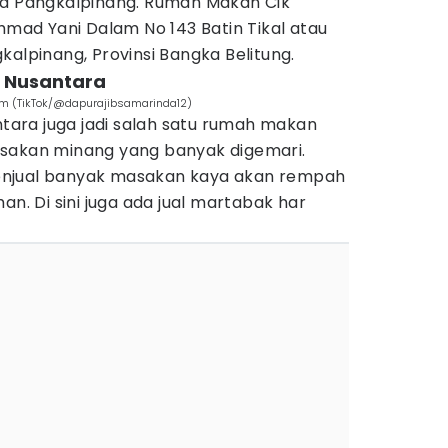
ta Pangkalpinang. Rumah Makan Cik
Ahmad Yani Dalam No 143 Batin Tikal atau
kalpinang, Provinsi Bangka Belitung.
 Nusantara
m (TikTok/@dapurajibsamarinda12)
ara juga jadi salah satu rumah makan
asakan minang yang banyak digemari.
enjual banyak masakan kaya akan rempah
an. Di sini juga ada jual martabak har