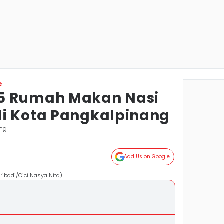
e
5 Rumah Makan Nasi
i Kota Pangkalpinang
ng
Add Us on Google
ribadi/Cici Nasya Nita)