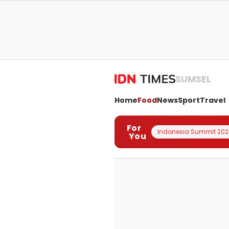
SUMSEL
Home
Food
News
Sport
Travel
For
Indonesia Summit 202
You