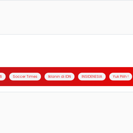
6
Soccer Times
Iklanin di IDN
INSIDENESIA
Yuk Pilih !