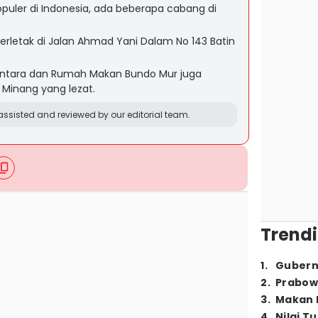
uler di Indonesia, ada beberapa cabang di
rletak di Jalan Ahmad Yani Dalam No 143 Batin
tara dan Rumah Makan Bundo Mur juga
Minang yang lezat.
ssisted and reviewed by our editorial team.
Trendi
1
.
Gubern
2
.
Prabow
3
.
Makan B
4
.
Nilai T