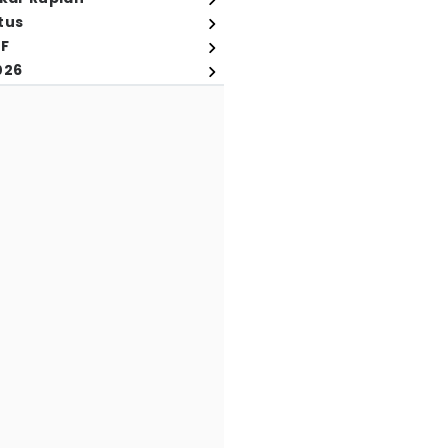
tus
FF
026