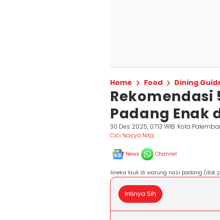
Home
Food
Dining Guid
Rekomendasi 
Padang Enak d
30 Des 2025, 07:13 WIB
Kota Palemba
Cici Nasya Nita
News
Channel
Aneka lauk di warung nasi padang (dok p
Intinya Sih