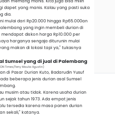
ah memang manis. Kita juga bisa milih
agi dapet yang manis. Kalau yang pasti suka
g dia.
 ini mulai dari Rp20.000 hingga Rp65.000an
Palembang yang ingin membeli durian di
 mendapat diskon harga Rp10.000 per
saya harganya sengaja diturunin mulai
yang makan di lokasi tapi ya," tukasnya
sal Sumsel yang di jual di Palembang
(IDN Times/Feny Maulia Agustin)
ian di Pasar Durian Kuto, Badarudin Yusuf
ada beberapa jenis durian asal Sumsel
lembang.
 mau musim atau tidak. Karena usaha durian
n sejak tahun 1973. Ada empat jenis
 selalu tersedia karena masa panen durian
n sekali," katanya.