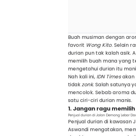
Buah musiman dengan arom
favorit
Wong
Kito
. Selain 
durian pun tak kalah asik.
memilih buah mana yang te
mengetahui durian itu mani
Nah kali ini,
IDN Times
akan
tidak
zonk
. Salah satunya 
mencolok. Sebab aroma d
satu ciri-ciri durian manis.
1. Jangan ragu memilih
Penjual durian di Jalan Demang Lebar D
Penjual durian di kawasan
Aswandi mengatakan, memili