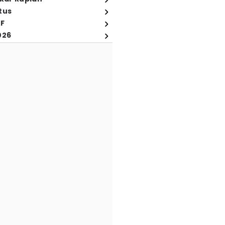
tus
FF
026