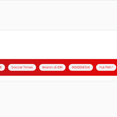
6
Soccer Times
Iklanin di IDN
INSIDENESIA
Yuk Pilih !