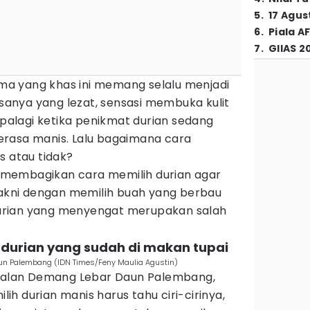
5
.
17 Agus
6
.
Piala A
7
.
GIIAS 2
a yang khas ini memang selalu menjadi
rasanya yang lezat, sensasi membuka kulit
 Apalagi ketika penikmat durian sedang
rasa manis. Lalu bagaimana cara
s atau tidak?
 membagikan cara memilih durian agar
yakni dengan memilih buah yang berbau
urian yang menyengat merupakan salah
 durian yang sudah di makan tupai
aun Palembang (IDN Times/Feny Maulia Agustin)
 Jalan Demang Lebar Daun Palembang,
h durian manis harus tahu ciri-cirinya,