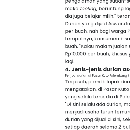
pengalaman yang sudah-sud
make
feeling
, beruntung l
dia juga belajar milih," teran
Durian yang dijual Aswandi
per buah, nah bagi warga 
tempatnya, konsumen bisa
buah. "Kalau malam jualan 
Rp10.000 per buah, khusus 
lagi.
4. Jenis-jenis durian a
Penjual durian di Pasar Kuto Palembang 
Terpisah, pemilik lapak dur
mengatakan, di Pasar Kuto 
yang selalu tersedia di Pa
"Di sini selalu ada durian,
menjadi usaha turun temuru
durian yang dijual di sini,
setiap daerah selama 2 bula