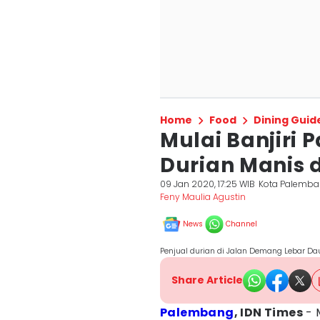
Home
Food
Dining Guid
Mulai Banjiri 
Durian Manis 
09 Jan 2020, 17:25 WIB
Kota Palemb
Feny Maulia Agustin
News
Channel
Penjual durian di Jalan Demang Lebar D
Share Article
Palembang
, IDN Times
- 