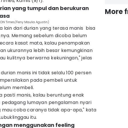
 Times
, Kamis (9/1).
urian yang tumpul dan berukuran
More 
rasa
(IDN Times/Feny Maulia Agustin)
 lain dari durian yang terasa manis bisa
itnya. Memang sebelum dicoba belum
 secara kasat mata, kalau penampakan
l dan ukurannya lebih besar kemungkinan
au kulitnya berwarna kekuningan," jelas
urian manis ini tidak selalu 100 persen
mpersilakan pada pembeli untuk
ebelum membeli.
ya pasti manis, kalau beruntung enak
ai pedagang lumayan pengalaman nyari
g mau coba caranya tidak apa-apa," kata
Lubuklinggau itu.
dengan menggunakan feeling