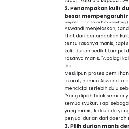
tupai," kata dia kepada
IDN
2. Penampakan kulit d
besar mempengaruhi 
Penjual durian di Pasar Kuto Palembang 
Aswandi menjelaskan, tanda
lihat dari penampakan kul
tentu rasanya manis, tapi
kulit durian sedikit tumpu
rasanya manis. "Apalagi kal
dia.
Meskipun proses pemilihan d
akurat, namun Aswandi me
mencicipi terlebih dulu s
"Yang dipilih tidak semuan
semua syukur. Tapi sebag
yang manis, kalau ada yan
penjual durian dari daerah 
3. Pilih durian manis 