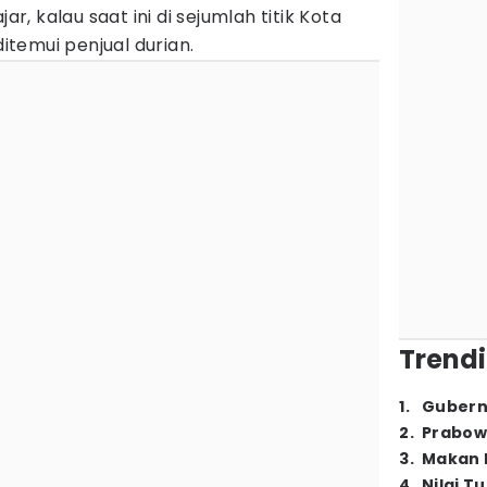
jar, kalau saat ini di sejumlah titik Kota
temui penjual durian.
Trendi
1
.
Gubern
2
.
Prabow
3
.
Makan B
4
.
Nilai T