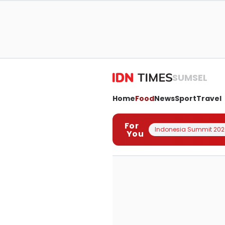
SUMSEL
Home
Food
News
Sport
Travel
For
Indonesia Summit 202
You