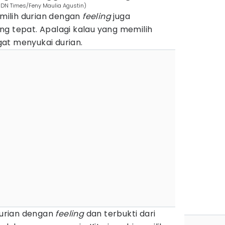
(IDN Times/Feny Maulia Agustin)
ilih durian dengan
feeling
juga
ng tepat. Apalagi kalau yang memilih
at menyukai durian.
 durian dengan
feeling
dan terbukti dari