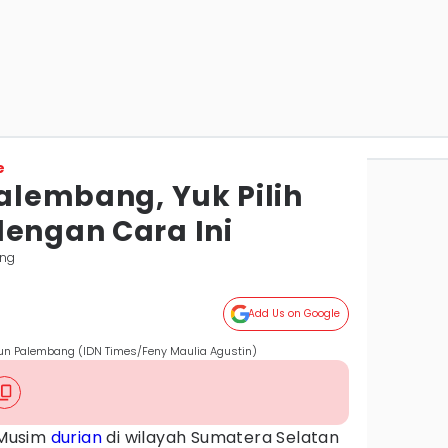
e
Palembang, Yuk Pilih
dengan Cara Ini
ang
Add Us on Google
aun Palembang (IDN Times/Feny Maulia Agustin)
Musim
durian
di wilayah Sumatera Selatan