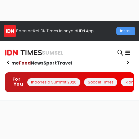
Baca artikel
IDN Times
lainnya di IDN App
Install
SUMSEL
Home
Food
News
Sport
Travel
For
Indonesia Summit 2026
Soccer Times
Iklanin 
You