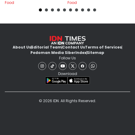
Food
Food
Fo
About Us
Editorial Team
Contact Us
Terms of Services
Pedoman Media Siber
Index
Sitemap
Follow Us
Download
© 2026 IDN. All Rights Reserved.