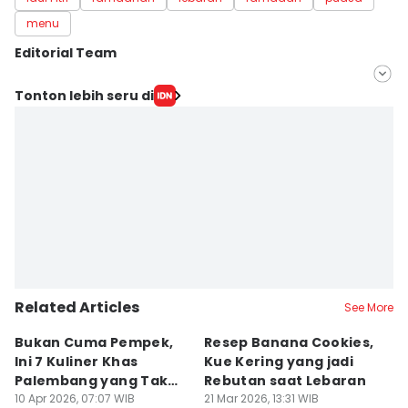
menu
Editorial Team
Editor
Tonton lebih seru di
Deryardli Tiarhendi
Editor
Rangga Erfizal
Related Articles
See More
Bukan Cuma Pempek,
Resep Banana Cookies,
T
Ini 7 Kuliner Khas
Kue Kering yang jadi
K
Palembang yang Tak
Rebutan saat Lebaran
O
Kalah Enak
10 Apr 2026, 07:07 WIB
21 Mar 2026, 13:31 WIB
L
20