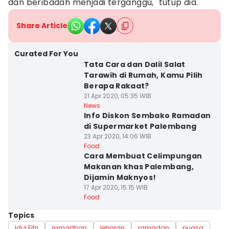
dan beribadah menjadi terganggu," tutup dia.
Share Article
Curated For You
Tata Cara dan Dalil Salat
Tarawih di Rumah, Kamu Pilih
Berapa Rakaat?
21 Apr 2020, 05:35 WIB
News
Info Diskon Sembako Ramadan
di Supermarket Palembang
23 Apr 2020, 14:06 WIB
Food
Cara Membuat Celimpungan
Makanan khas Palembang,
Dijamin Maknyos!
17 Apr 2020, 15:15 WIB
Food
Topics
Idul Fitri
ramadhan
lebaran
ramadan
puasa