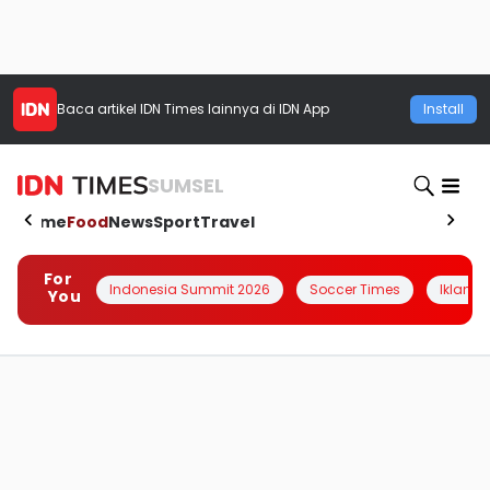
Baca artikel
IDN Times
lainnya di IDN App
Install
SUMSEL
Home
Food
News
Sport
Travel
For
Indonesia Summit 2026
Soccer Times
Iklanin 
You