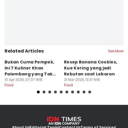
Related Articles
See More
Bukan Cuma Pempek,
Resep Banana Cookies,
T
Ini 7 Kuliner Khas
Kue Kering yang jadi
K
Palembang yang Tak
Rebutan saat Lebaran
O
Kalah Enak
10 Apr 2026, 07:07 WIB
21 Mar 2026, 13:31 WIB
L
20
Food
Food
Fo
About Us
Editorial Team
Contact Us
Terms of Services