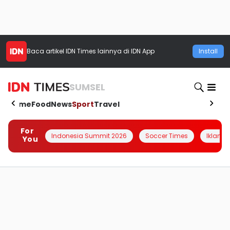
Baca artikel
IDN Times
lainnya di IDN App
Install
SUMSEL
Home
Food
News
Sport
Travel
For
Indonesia Summit 2026
Soccer Times
Iklanin 
You