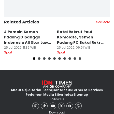
Related Articles
See More
4 Pemain Semen
Batal Rekrut Paul
P
Padang Dipanggil
Komolafe, Semen
S
Indonesia All Star Lawan
Padang FC Bakal Rekrut
Uj
Aston Villa
25 Jul 2026, 11:39 WIB
Striker Baru
25 Jul 2026, 09:51 WIB
24
Sport
Sport
Sp
About Us
Editorial Team
Contact Us
Terms of Services
Pedoman Media Siber
Index
Sitemap
Follow Us
Download