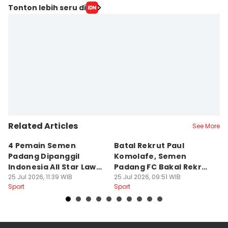
Tonton lebih seru di
Related Articles
See More
4 Pemain Semen
Batal Rekrut Paul
P
Padang Dipanggil
Komolafe, Semen
S
Indonesia All Star Lawan
Padang FC Bakal Rekrut
Uj
Aston Villa
25 Jul 2026, 11:39 WIB
Striker Baru
25 Jul 2026, 09:51 WIB
24
Sport
Sport
Sp