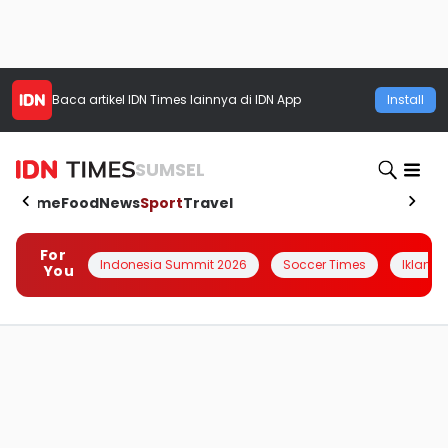
Baca artikel
IDN Times
lainnya di IDN App
Install
SUMSEL
Home
Food
News
Sport
Travel
For
Indonesia Summit 2026
Soccer Times
Iklanin 
You