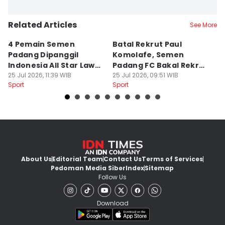
Related Articles
See More
4 Pemain Semen
Batal Rekrut Paul
P
Padang Dipanggil
Komolafe, Semen
S
Indonesia All Star Lawan
Padang FC Bakal Rekrut
Uj
Aston Villa
25 Jul 2026, 11:39 WIB
Striker Baru
25 Jul 2026, 09:51 WIB
24
Sport
Sport
Sp
About Us
Editorial Team
Contact Us
Terms of Services
Pedoman Media Siber
Index
Sitemap
Follow Us
Download