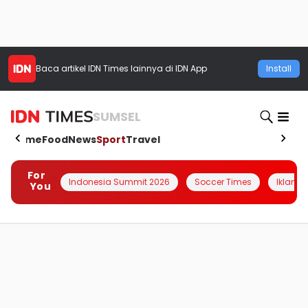
Baca artikel
IDN Times
lainnya di IDN App
Install
SUMSEL
Home
Food
News
Sport
Travel
For
Indonesia Summit 2026
Soccer Times
Iklanin 
You