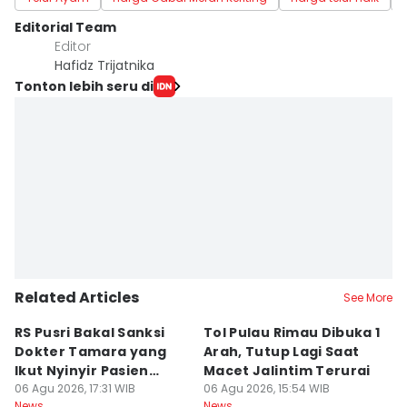
Editorial Team
Editor
Hafidz Trijatnika
Tonton lebih seru di
Related Articles
See More
RS Pusri Bakal Sanksi
Tol Pulau Rimau Dibuka 1
2
Dokter Tamara yang
Arah, Tutup Lagi Saat
N
Ikut Nyinyir Pasien
Macet Jalintim Terurai
D
Yurizal
06 Agu 2026, 17:31 WIB
06 Agu 2026, 15:54 WIB
06
News
News
Ne