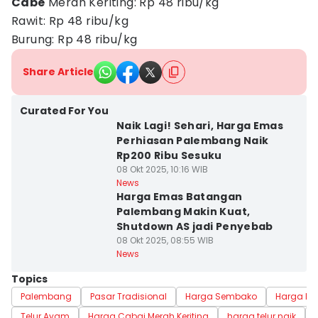
Cabe
Merah Keriting: Rp 48 ribu/kg
Rawit: Rp 48 ribu/kg
Burung: Rp 48 ribu/kg
Share Article
Curated For You
Naik Lagi! Sehari, Harga Emas
Perhiasan Palembang Naik
Rp200 Ribu Sesuku
08 Okt 2025, 10:16 WIB
News
Harga Emas Batangan
Palembang Makin Kuat,
Shutdown AS jadi Penyebab
08 Okt 2025, 08:55 WIB
News
Topics
Palembang
Pasar Tradisional
Harga Sembako
Harga P
Telur Ayam
Harga Cabai Merah Keriting
harga telur naik