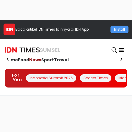
Baca artikel
IDN Times
lainnya di IDN App
Install
SUMSEL
Home
Food
News
Sport
Travel
For
Indonesia Summit 2026
Soccer Times
Iklanin 
You