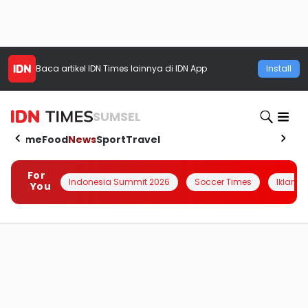
Baca artikel
IDN Times
lainnya di IDN App
Install
SUMSEL
Home
Food
News
Sport
Travel
For
Indonesia Summit 2026
Soccer Times
Iklanin 
You