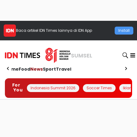
Baca artikel
IDN Times
lainnya di IDN App
Install
SUMSEL
Home
Food
News
Sport
Travel
For
Indonesia Summit 2026
Soccer Times
Iklanin 
You