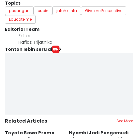
Topics
pasangan
bucin
jatuh cinta
Give me Perspective
Educate me
Editorial Team
Editor
Hafidz Trijatnika
Tonton lebih seru di
Related Articles
See More
Toyota Bawa Promo
Nyambi Jadi Pengemudi
H