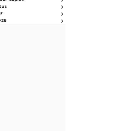
tus
FF
026