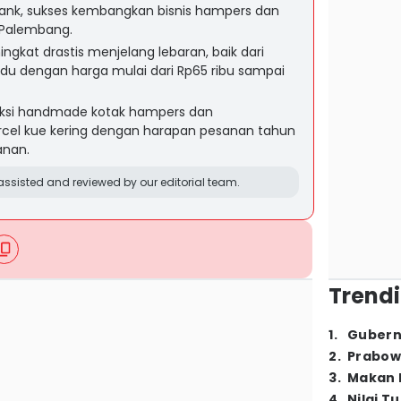
bank, sukses kembangkan bisnis hampers dan
y Palembang.
kat drastis menjelang lebaran, baik dari
du dengan harga mulai dari Rp65 ribu sampai
ksi handmade kotak hampers dan
cel kue kering dengan harapan pesanan tahun
sanan.
ssisted and reviewed by our editorial team.
Trendi
1
.
Gubern
2
.
Prabow
3
.
Makan B
4
.
Nilai T