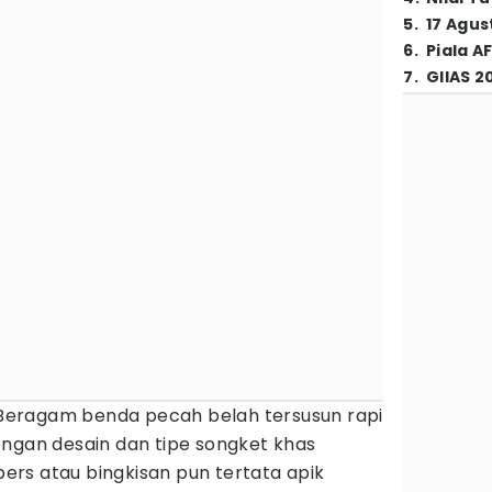
5
.
17 Agus
6
.
Piala A
7
.
GIIAS 2
Beragam benda pecah belah tersusun rapi
engan desain dan tipe songket khas
rs atau bingkisan pun tertata apik