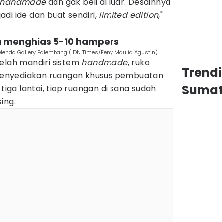
handmade
dan gak beli di luar. Desainnya
jadi ide dan buat sendiri,
limited edition
,"
u menghias 5-10 hampers
Glenda Gallery Palembang (IDN Times/Feny Maulia Agustin)
belah mandiri sistem
handmade
, ruko
Trend
enyediakan ruangan khusus pembuatan
Sumat
 tiga lantai, tiap ruangan di sana sudah
ing.