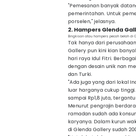
"Pemesanan banyak datan
pemerintahan. Untuk pem
porselen," jelasnya.
2. Hampers Glenda Galle
Bingkisan atau hampers pecah belah di 
Tak hanya dari perusahaan
Gallery pun kini kian bany
hari raya Idul Fitri. Berbag
dengan desain unik nan mew
dan Turki.
"Ada juga yang dari lokal 
luar harganya cukup tinggi
sampai Rp1,8 juta, tergantu
Menurut pengrajin berdara
ramadan sudah ada konsu
karyanya. Dalam kurun wa
di Glenda Gallery sudah 2