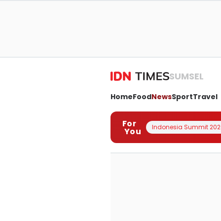
SUMSEL
Home
Food
News
Sport
Travel
For
Indonesia Summit 202
You