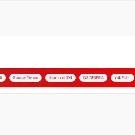
6
Soccer Times
Iklanin di IDN
INSIDENESIA
Yuk Pilih !