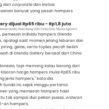
g dari
corporate
dan instasi
esanan banyak yang pesan hampers
ry dijual Rp65 ribu - Rp1,8 juta
Glenda Gallery Palembang (IDN Times/Feny Maulia Agustin)
, pemesan individu hampers Glenda
ak, apalagi saat momen jelang lebaran dan
ai piring, gelas, serta toples pecah belah
ah di Glenda Gallery berasal dari China
Indonesia, tapi memang kalau barang dari
. Kisaran harga hampers mulai Rp65 ribu
ng jenis hampers," kata dia.
h Sunda ini, sejak minggu pertama
men yang memesan hampers hasil
ktu tak sampai dua pekan puasa,
orderan
00-an hampers.