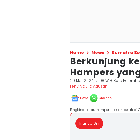
Home
News
Sumatra Se
Berkunjung ke 
Hampers yang
20 Mar 2024, 21:08 WIB
Kota Palemb
Feny Maulia Agustin
News
Channel
Bingkisan atau hampers pecah belah di 
Intinya Sih