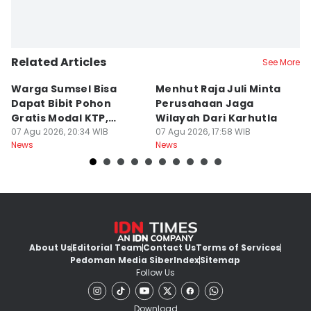
Related Articles
See More
Warga Sumsel Bisa
Menhut Raja Juli Minta
M
Dapat Bibit Pohon
Perusahaan Jaga
T
Gratis Modal KTP,
Wilayah Dari Karhutla
K
Menhut Beberkan
07 Agu 2026, 20:34 WIB
07 Agu 2026, 17:58 WIB
07
News
News
Ne
Caranya
About Us
Editorial Team
Contact Us
Terms of Services
Pedoman Media Siber
Index
Sitemap
Follow Us
Download