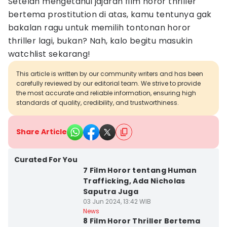
Setelah mengetahui jajaran film horor thriller
bertema prostitution di atas, kamu tentunya gak
bakalan ragu untuk memilih tontonan horor
thriller lagi, bukan? Nah, kalo begitu masukin
watchlist sekarang!
This article is written by our community writers and has been
carefully reviewed by our editorial team. We strive to provide
the most accurate and reliable information, ensuring high
standards of quality, credibility, and trustworthiness.
Share Article
Curated For You
7 Film Horor tentang Human
Trafficking, Ada Nicholas
Saputra Juga
03 Jun 2024, 13:42 WIB
News
8 Film Horor Thriller Bertema