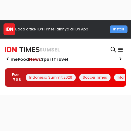
Baca artikel
IDN Times
lainnya di IDN App
Install
SUMSEL
Home
Food
News
Sport
Travel
For
Indonesia Summit 2026
Soccer Times
Iklanin 
You