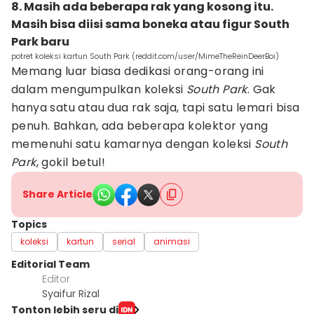
8. Masih ada beberapa rak yang kosong itu.
Masih bisa diisi sama boneka atau figur South
Park baru
potret koleksi kartun South Park (reddit.com/user/MimeTheReinDeerBoi)
Memang luar biasa dedikasi orang-orang ini
dalam mengumpulkan koleksi
South Park
. Gak
hanya satu atau dua rak saja, tapi satu lemari bisa
penuh. Bahkan, ada beberapa kolektor yang
memenuhi satu kamarnya dengan koleksi
South
Park
, gokil betul!
Share Article
Topics
koleksi
kartun
serial
animasi
Editorial Team
Editor
Syaifur Rizal
Tonton lebih seru di