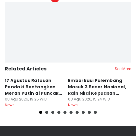
Related Articles
See More
17 Agustus Ratusan
Embarkasi Palembang
K
Pendaki Bentangkan
Masuk 3 Besar Nasional,
B
Merah Putih di Puncak
Raih Nilai Kepuasan
M
Dempo
08 Agu 2026, 19:25 WIB
86,65
08 Agu 2026, 15:24 WIB
08
News
News
Ne