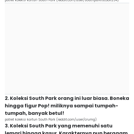
potret koleksi kartun South Park (reddit.com/user/southparkiscool1234)
2. Koleksi South Park orang ini luar biasa. Boneka
hingga figur Pop! miliknya sampai tumpah-
tumpah, banyak betul!
potret koleksi kartun South Park (reddit.com/user/crumg)
3. Koleksi South Park yang memenuhi satu
lemari hingga kasur. Karakternya pun beragam