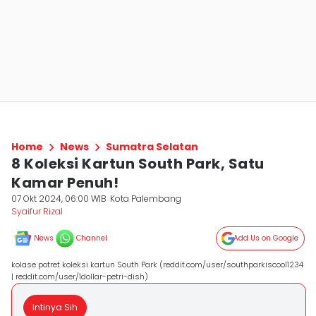
Home
News
Sumatra Selatan
8 Koleksi Kartun South Park, Satu
Kamar Penuh!
07 Okt 2024, 06:00 WIB
Kota Palembang
Syaifur Rizal
News
Channel
Add Us on Google
kolase potret koleksi kartun South Park (reddit.com/user/southparkiscool1234
| reddit.com/user/1dollar-petri-dish)
Intinya Sih