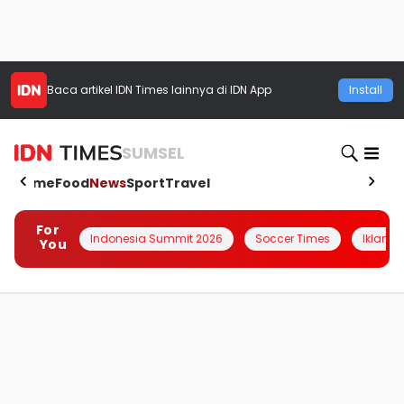
Baca artikel
IDN Times
lainnya di IDN App
Install
SUMSEL
Home
Food
News
Sport
Travel
For
Indonesia Summit 2026
Soccer Times
Iklanin 
You