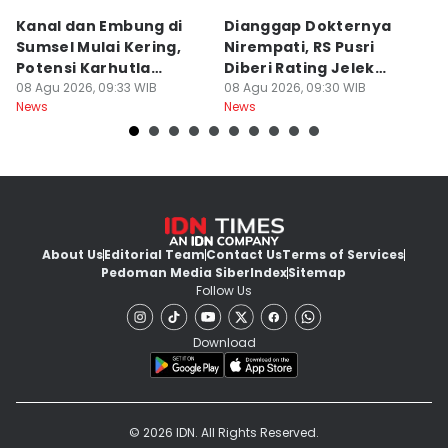
Kanal dan Embung di
Dianggap Dokternya
S
Sumsel Mulai Kering,
Nirempati, RS Pusri
D
Potensi Karhutla
Diberi Rating Jelek
P
Meningkat
08 Agu 2026, 09:33 WIB
Warga Net
08 Agu 2026, 09:30 WIB
K
08
News
News
Ne
About Us
Editorial Team
Contact Us
Terms of Services
Pedoman Media Siber
Index
Sitemap
Follow Us
Download
© 2026 IDN. All Rights Reserved.