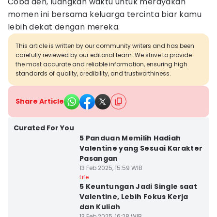
Coba deh, luangkan waktu untuk merayakan
momen ini bersama keluarga tercinta biar kamu
lebih dekat dengan mereka.
This article is written by our community writers and has been
carefully reviewed by our editorial team. We strive to provide
the most accurate and reliable information, ensuring high
standards of quality, credibility, and trustworthiness.
Share Article
Curated For You
5 Panduan Memilih Hadiah
Valentine yang Sesuai Karakter
Pasangan
13 Feb 2025, 15:59 WIB
Life
5 Keuntungan Jadi Single saat
Valentine, Lebih Fokus Kerja
dan Kuliah
13 Feb 2025, 16:28 WIB