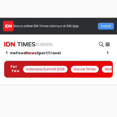
Baca artikel
IDN Times
lainnya di IDN App
Install
SUMSEL
Home
Food
News
Sport
Travel
For
Indonesia Summit 2026
Soccer Times
Iklanin 
You