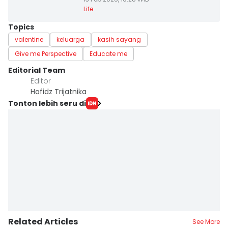
Life
Topics
valentine
keluarga
kasih sayang
Give me Perspective
Educate me
Editorial Team
Editor
Hafidz Trijatnika
Tonton lebih seru di
Related Articles
See More