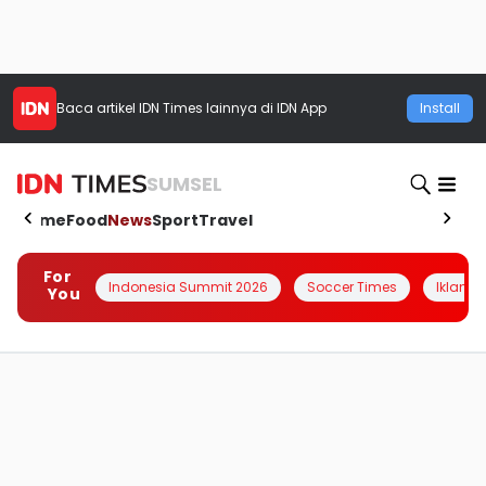
Baca artikel
IDN Times
lainnya di IDN App
Install
SUMSEL
Home
Food
News
Sport
Travel
For
Indonesia Summit 2026
Soccer Times
Iklanin 
You