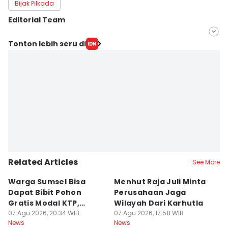
Bijak Pilkada
Editorial Team
Editor
Tonton lebih seru di
Feny Maulia Agustin
Editor
Ita Lismawati F Malau
Related Articles
See More
Warga Sumsel Bisa
Menhut Raja Juli Minta
M
Dapat Bibit Pohon
Perusahaan Jaga
T
Gratis Modal KTP,
Wilayah Dari Karhutla
K
Menhut Beberkan
07 Agu 2026, 20:34 WIB
07 Agu 2026, 17:58 WIB
07
News
News
Ne
Caranya